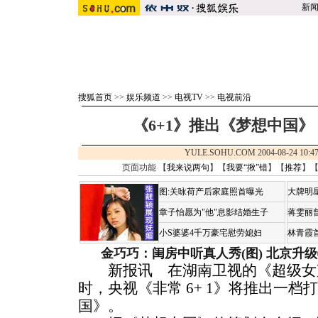
新
搜狐首页
>>
娱乐频道
>>
电视TV
>>
电视前沿
《6+1》推出《梦想中国》
YULE.SOHU.COM 2004-08-24 1
页面功能 【
我来说两句
】【
我要“揪”错
】【
推荐
】
图:关咏荷产后家庭照首曝光
大牌明
章子怡愿为"他"息影结婚生子
蒋雯丽
小S婆婆4千万豪宅慰劳媳妇
林青霞
金巧巧：闺房中听真人秀(图)
北京升级
新报讯 在湖南卫视的《超级女
时，央视《非常 6+ 1》将推出一档
国》。