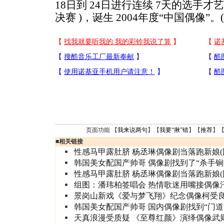
18日到 24日进行连续 7天的选手才艺
决赛 )，诞生 2004年度“中国偶像”。
页面功能 【
我来说两句
】【
我要“揪”错
】【
推荐
】
■
相关链接
性感马甲露肚脐 杨丞琳偶像剧当落跑新娘(
韩国美女配国产帅哥 偶像剧找到了“杀手锏
性感马甲露肚脐 杨丞琳偶像剧当落跑新娘(
组图：潘玮柏签唱会 热情歌迷用嘴接偶像
景岗山新戏《爱与梦飞翔》纪念偶像柯受良(
韩国美女配国产帅哥 国内偶像剧找到“门道
天真浪漫受质疑 《至尊红颜》演绎偶像武