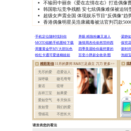
不输田中丽奈《爱在左情在右》打造偶像
韩国歌坛竞争残酷 安七炫偶像难保被迫转
超级女声震全国 体现娱乐节目“反偶像”趋
香港偶像明星吴浩康藏毒被法官判罚款500
请发表您的看法