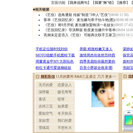
页面功能 【
我来说两句
】【
我要“揪”错
】【
推荐
】
■
相关链接
《艺伎》选角遭疑 传媒“制造”3华人“艺伎”
(08/06 11:50)
客串《艺伎回忆录》 麦当娜与章子怡斗艳(图)
(08/06 08:19
《艺伎》将9月开机 麦当娜加盟饰演一名妓女
(08/05 17:45
《艺伎回忆录》导演释疑 歌星麦当娜片中客串
(08/04 10:0
巩俐未定是否入《艺伎》 可能再次联手王家卫
(08/03 16:1