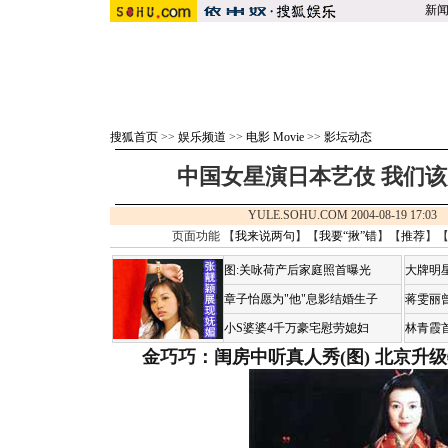
新
搜狐首页
>>
娱乐频道
>>
电影 Movie
>>
影坛动态
中国女星演日本艺伎 我们该
YULE.SOHU.COM 2004-08-19 17:
页面功能 【
我来说两句
】【
我要“揪”错
】【
推荐
】
图:关咏荷产后家庭照首曝光
大牌明
章子怡愿为"他"息影结婚生子
蒋雯丽
小S婆婆4千万豪宅慰劳媳妇
林青霞
金巧巧：闺房中听真人秀(图)
北京升级