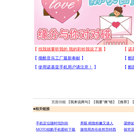
页面功能 【
我来说两句
】【
我要“揪”错
】【
推荐
】
■
相关链接