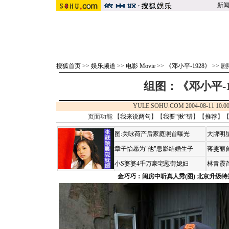
新
搜狐首页
>>
娱乐频道
>>
电影 Movie
>>
《邓小平-1928》
>>
剧
组图：《邓小平-19
YULE.SOHU.COM 2004-08-11 1
页面功能 【
我来说两句
】【
我要“揪”错
】【
推荐
】
图:关咏荷产后家庭照首曝光
大牌明
章子怡愿为"他"息影结婚生子
蒋雯丽
小S婆婆4千万豪宅慰劳媳妇
林青霞
金巧巧：闺房中听真人秀(图)
北京升级特