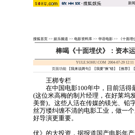
新
搜狐首页
>>
娱乐频道
>>
电影资料库
>>
华语电影
>>
《十面埋
棒喝《十面埋伏》：资本
YULE.SOHU.COM 2004-07-29 
页面功能 【
我来说两句
】【
我要“揪”错
】【
推荐
】
王梆专栏
在中国电影100年中，目前活得最
(这位米高梅的制片经理，在好莱坞发
美誉)。这些人活在传媒的镁光、铅
丝万缕纠缠不清的电影工业，做一个
好导演更重要。
伏》的大投资，据报道国产电影年产