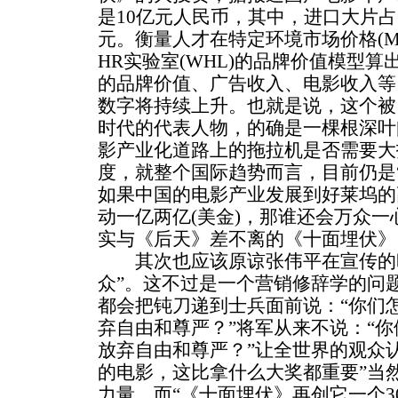
是10亿元人民币，其中，进口大片占
元。衡量人才在特定环境市场价格(Marke
HR实验室(WHL)的品牌价值模型
的品牌价值、广告收入、电影收入等，总
数字将持续上升。也就是说，这个被
时代的代表人物，的确是一棵根深叶
影产业化道路上的拖拉机是否需要大
度，就整个国际趋势而言，目前仍是
如果中国的电影产业发展到好莱坞的
动一亿两亿(美金)，那谁还会万众
实与《后天》差不离的《十面埋伏》
其次也应该原谅张伟平在宣传的时
众”。这不过是一个营销修辞学的问
都会把钝刀递到士兵面前说：“你们
弃自由和尊严？”将军从来不说：“
放弃自由和尊严？”让全世界的观众
的电影，这比拿什么大奖都重要”当然
力量。而“《十面埋伏》再创它一个3