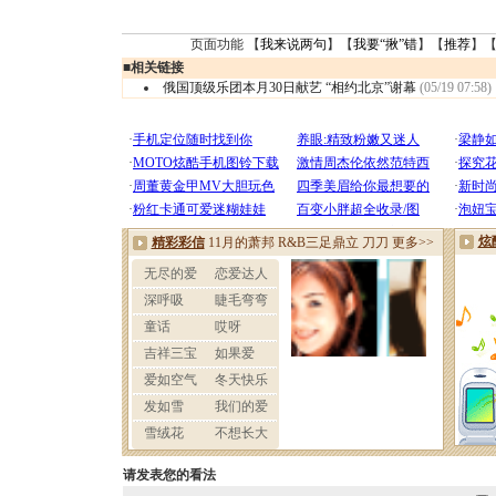
页面功能 【
我来说两句
】【
我要“揪”错
】【
推荐
】
■
相关链接
俄国顶级乐团本月30日献艺 “相约北京”谢幕
(05/19 07:58)
请发表您的看法