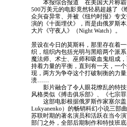
本报综合报道 在美国大片称霸
500万美元的电影竟然轻易超越了《
众兴奋异常、并被《纽约时报》专文
演的《十面埋伏》，而是由俄罗斯本
大片《守夜人》（Night Watch）。
景设在今日的莫斯科，那里存在着一个叫
织，组织内包括光明与黑暗两个派系
魔法师、术士、巫师和吸血鬼组成，
持着力量的平衡，直到有一天，一个
现，两方为争夺这个打破制衡的力量
溃……
影片融合了令人眼花缭乱的特技
风格类似《搏击俱乐部》、《七宗罪
这部电影根据俄罗斯作家塞尔盖·鲁嘉
Lukyanenko）的畅销科幻小说
苏联时期的著名演员和活跃在当今演
部门之外，全部后期制作和特技班底