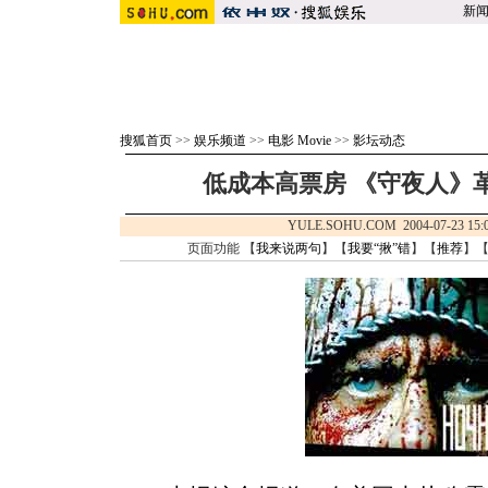
新
搜狐首页
>>
娱乐频道
>>
电影 Movie
>>
影坛动态
低成本高票房 《守夜人》革
YULE.SOHU.COM 2004-07-23 
页面功能 【
我来说两句
】【
我要“揪”错
】【
推荐
】