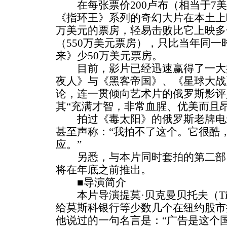
在每张票价200卢布（相当于7美
《指环王》系列的奇幻大片在本土上映
万美元的票房，轻易击败比它上映多
（550万美元票房），只比当年同
来》少50万美元票房。
目前，影片已经迅速赢得了一大批c
夜人》与《黑客帝国》、《星球大战
论，连一贯倾向艺术片的俄罗斯影评
其“充满才智，非常血腥、优美而且昂
拍过《毒太阳》的俄罗斯老牌电影
甚至声称：“我拍不了这个。它很酷
应。”
另悉，与本片同时套拍的第二部《守日
将在年底之前推出。
■导演简介
本片导演提莫·贝克曼贝托夫（Timur
给莫斯科银行等少数几个在纽约股市
他说过的一句名言是：“广告是这个