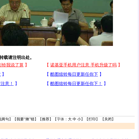
转载请注明出处。
说两句
】【
我要“揪”错
】【
推荐
】【字体：
大
中
小
】【
打印
】 【
关闭
】