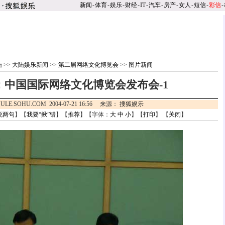
新闻
-
体育
-
娱乐
-
财经
-
IT
-
汽车
-
房产
-
女人
-
短信
-
彩信
-
陆
>>
大陆娱乐新闻
>>
第二届网络文化博览会
>>
图片新闻
：中国国际网络文化博览会发布会-1
ULE.SOHU.COM 2004-07-21 16:56 来源：
搜狐娱乐
说两句
】【
我要“揪”错
】【
推荐
】【字体：
大
中
小
】【
打印
】 【
关闭
】