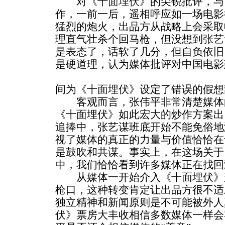
对《
十面埋伏
》的尖锐批评，与
作，一前一后，遥相呼应如一场电影
猛烈的炮火，出品方从战略上会采取
理直气壮杀个回马枪，但没想到
张艺
是表态了，话软了几分，但自负依旧
是硬道理，认为媒体批评对中国电影
间为《十面埋伏》设定了错误的假想
客观而言，张伟平非常清楚媒体
《十面埋伏》如此宏大的炒作方案出
追捧中，张艺谋班底开始不能免俗地
视了媒体的真正的力量与价值恰恰在
是鼓吹和共谋。事实上，在这场关于
中，我们恰恰看到许多媒体正在找回
从媒体一开始介入《十面埋伏》
枪口，这种转变肯定让出品方很不适
独立精神和新闻原则是不可能被外人
伏》票房大丰收相信多数媒体一样会