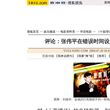
新
搜狐首页
>>
娱乐频道
>>
电影资料库
>>
华语电影
>>
《十面埋
评论：张伟平在错误时间设
YULE.SOHU.COM 2004-07-20 
页面功能 【
我来说两句
】【
我要“揪”错
】【
推荐
】
图释：刘德华、金城武打死都想不到一部电