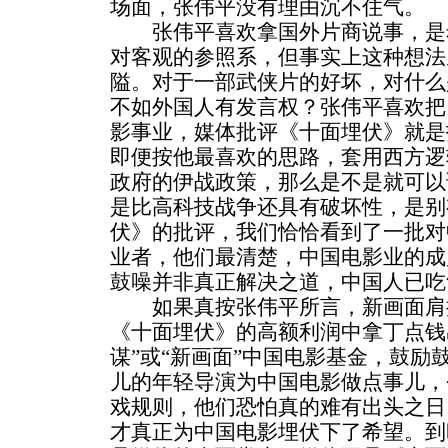
场面，张伟平没有理由沉不住气。
张伟平喜欢拿国外片商说事，是
对客观的参照系，但事实上这种想法
隘。对于一部武侠片的好坏，对什么
不如外国人有发言权？张伟平喜欢把
影事业，媒体批评《十面埋伏》就是
即便按他最喜欢的思路，套用西方逻
政府的伊战政策，那么是不是就可以
是比高科技战争还具有破坏性，是别
伏》的批评，我们恰恰看到了一批对
业者，他们最清楚，中国电影业的成
鼓噪并非真正解决之道，中国人已吃
如果真按张伟平所言，新画面肩
《十面埋伏》的高额利润中拿丁点钱
谋”或“新画面”中国电影基金，鼓励
儿的年轻导演为中国电影做点事儿，
戏规则，他们恐怕真的难有出头之日
才真正为中国电影埋伏下了希望。到