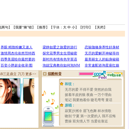
说两句
】【
我要“揪”错
】【
推荐
】【字体：
大
中
小
】【
打印
】 【
关闭
】