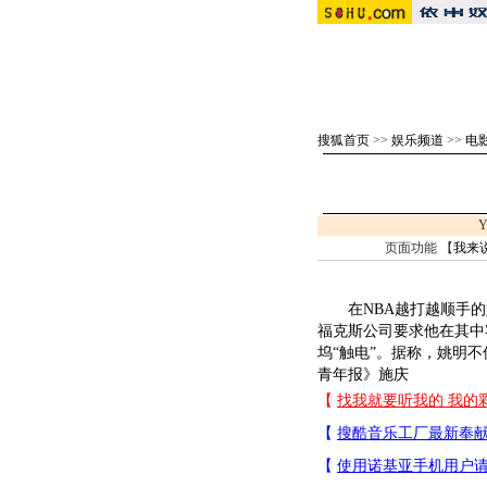
搜狐首页
>>
娱乐频道
>>
电影
Y
页面功能 【
我来
在NBA越打越顺手的
福克斯公司要求他在其中
坞“触电”。据称，姚明
青年报》施庆