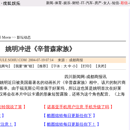
新闻
-
体育
-
娱乐
-
财经
-
IT
-
汽车
-
房产
-
女人
-
短信
-
彩信
-
 Movie
>>
影坛动态
姚明冲进《辛普森家族》
ULE.SOHU.COM 2004-07-19 07:14 来源： 成都商报
说两句
】【
我要“揪”错
】【
推荐
】【字体：
大
中
小
】【
打印
】 【
关闭
】
四川新闻网-成都商报讯
姚明近日被美国最著名的动画长片《辛普森家族》相中。该片的制片商
客串。由于福克斯公司坐落于好莱坞，所以这也算是姚明首次在好莱
不仅将会在本片中以卡通的形象短暂露脸，还将为这个角色配音。《上海