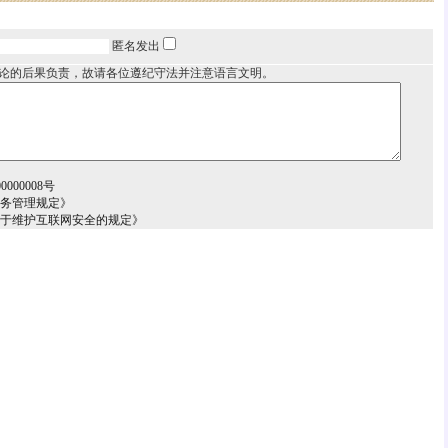
匿名发出
论的后果负责，故请各位遵纪守法并注意语言文明。
000008号
服务管理规定》
关于维护互联网安全的规定》