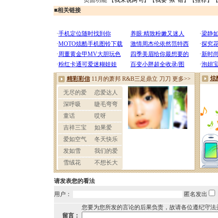
页面功能 【
我来说两句
】【
我要“揪”错
】【
推荐
】
■
相关链接
请发表您的看法
用户：
匿名发出
您要为您所发的言论的后果负责，故请各位遵纪守法
留言：