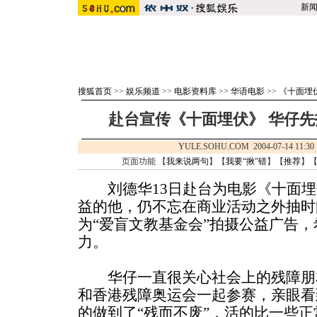
新
搜狐首页
>>
娱乐频道
>>
电影资料库
>>
华语电影
>>
《十面埋
赴台宣传《十面埋伏》 华仔先
YULE.SOHU.COM 2004-07-14 
页面功能 【
我来说两句
】【
我要“揪”错
】【
推荐
】
刘德华13日赴台为电影《十面埋
益的他，仍不忘在商业活动之外抽时
为“爱盲文教基金会”拍摄公益广告
力。
华仔一直很关心社会上的残障朋
和香港残障奥运会一起参赛，亲眼看
的做到了“残而不废”，活的比一些