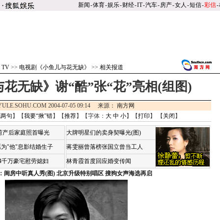
新闻
-
体育
-
娱乐
-
财经
-
IT
-
汽车
-
房产
-
女人
-
短信
-
彩信
-
 TV
>>
电视剧《小鱼儿与花无缺》
>>
相关报道
花无缺》谢“酷”张“花”亮相(组图)
YULE.SOHU.COM 2004-07-05 09:14 来源：
南方网
说两句
】【
我要“揪”错
】【
推荐
】【字体：
大
中
小
】【
打印
】 【
关闭
】
荷产后家庭照首曝光
大牌明星们的卖身契曝光(图)
为"他"息影结婚生子
蒋雯丽曾落榜张国立曾当工人
4千万豪宅慰劳媳妇
林青霞首度回应婚变传闻
：闺房中听真人秀(图)
北京升级特别唱区 搜狗女声海选再启