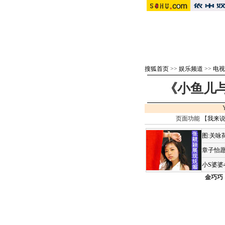
搜狐首页
>>
娱乐频道
>>
电视
《小鱼儿与
页面功能 【
我来
图:关咏
章子怡愿
小S婆婆
金巧巧