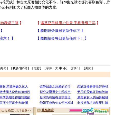
无缺》和古龙原著相比变化不小，前20集充满浓郁的喜剧色彩，后
另外还特别加大了反面人物群体的力度。
说两句
】【
我要“揪”错
】【
推荐
】【字体：
大
中
小
】【
打印
】 【
关闭
】