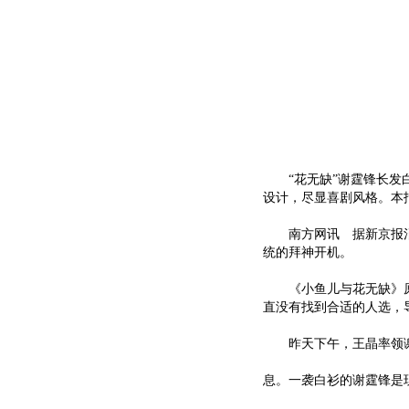
“花无缺”谢霆锋长发白
设计，尽显喜剧风格。本
南方网讯 据新京报消息
统的拜神开机。
《小鱼儿与花无缺》原定
直没有找到合适的人选，
昨天下午，王晶率领谢
息。一袭白衫的谢霆锋是