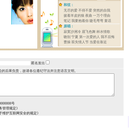
匿名发出
论的后果负责，故请各位遵纪守法并注意语言文明。
00008号
务管理规定》
于维护互联网安全的规定》