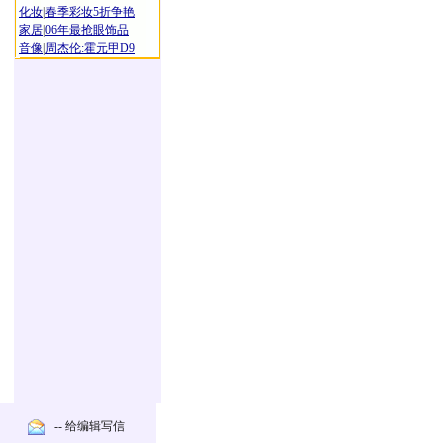
化妆
|
春季彩妆5折争艳
家居
|
06年最抢眼饰品
音像
|
周杰伦:霍元甲D9
-- 给编辑写信