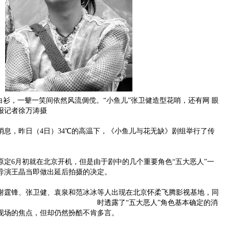
衫，一颦一笑间依然风流倜傥。“小鱼儿”张卫健造型花哨，还有网 眼
报记者徐万涛摄
，昨日（4日）34℃的高温下，《小鱼儿与花无缺》剧组举行了传
6月初就在北京开机，但是由于剧中的几个重要角色“五大恶人”一
导演王晶当即做出延后拍摄的决定。
霆锋、张卫健、袁泉和范冰
冰等人出现在北京怀柔飞腾影视基地，同
时透露了“五大恶人”角色基本确定的消
现场的焦点，但却仍然扮酷不肯多言。