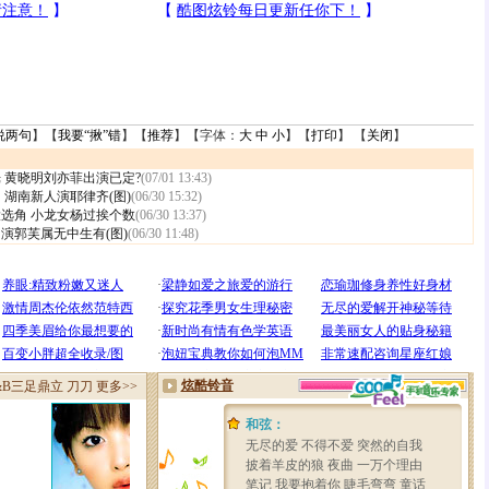
说两句
】【
我要“揪”错
】【
推荐
】【字体：
大
中
小
】【
打印
】 【
关闭
】
 黄晓明刘亦菲出演已定?
(07/01 13:43)
 湖南新人演耶律齐(图)
(06/30 15:32)
选角 小龙女杨过挨个数
(06/30 13:37)
演郭芙属无中生有(图)
(06/30 11:48)