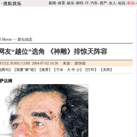
新闻
-
体育
-
娱乐
-
财经
-
IT
-
汽车
-
房产
-
女人
-
短信
-
彩信
-
 Movie
>>
影坛动态
网友“越位”选角 《神雕》排惊天阵容
YULE.SOHU.COM 2004-07-02 14:36 来源： 新快报
说两句
】【
我要“揪”错
】【
推荐
】【字体：
大
中
小
】【
打印
】 【
关闭
】
萨达姆