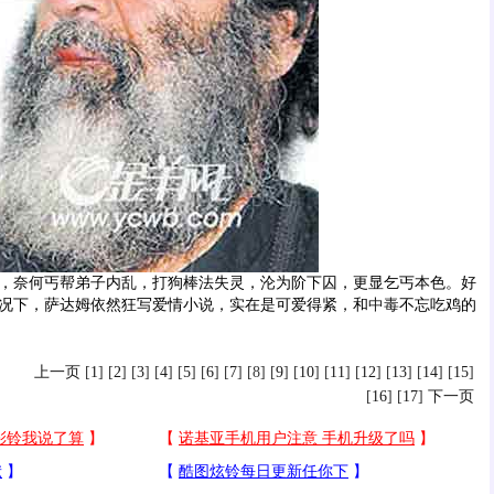
奈何丐帮弟子内乱，打狗棒法失灵，沦为阶下囚，更显乞丐本色。好
况下，萨达姆依然狂写爱情小说，实在是可爱得紧，和
中毒
不忘吃鸡的
上一页
[
1
] [
2
] [
3
] [
4
] [
5
] [
6
] [
7
] [8] [
9
] [
10
] [
11
] [
12
] [
13
] [
14
] [
15
]
[
16
] [
17
]
下一页