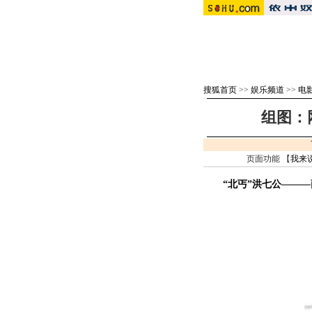
搜狐首页
>>
娱乐频道
>>
电影
组图：
页面功能 【
我来
“北丐”洪七公———