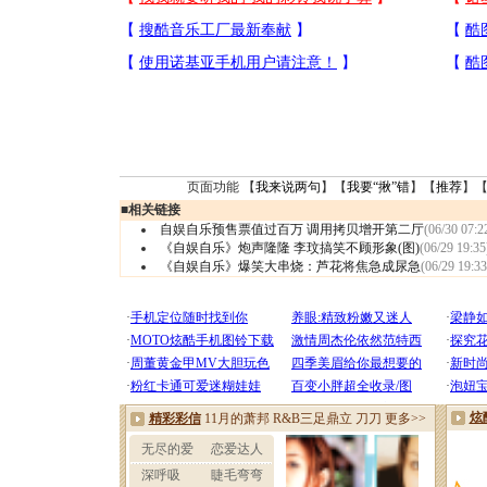
页面功能 【
我来说两句
】【
我要“揪”错
】【
推荐
】
■
相关链接
自娱自乐预售票值过百万 调用拷贝增开第二厅
(06/30 07:2
《自娱自乐》炮声隆隆 李玟搞笑不顾形象(图)
(06/29 19:35
《自娱自乐》爆笑大串烧：芦花将焦急成尿急
(06/29 19:33