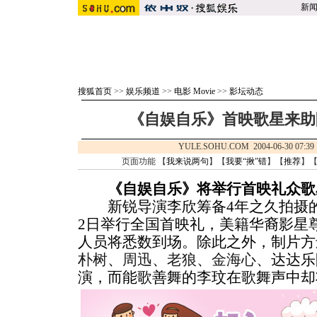
新
搜狐首页
>>
娱乐频道
>>
电影 Movie
>>
影坛动态
《自娱自乐》首映歌星来助
YULE.SOHU.COM 2004-06-30 
页面功能 【
我来说两句
】【
我要“揪”错
】【
推荐
】
《自娱自乐》将举行首映礼众歌
新锐导演李欣筹备4年之久拍摄的
2日举行全国首映礼，美籍华裔影星
人员将悉数到场。除此之外，制片方
朴树
、
周迅
、
老狼
、
金海心
、达达乐
演，而能歌善舞的李玟在歌舞声中却