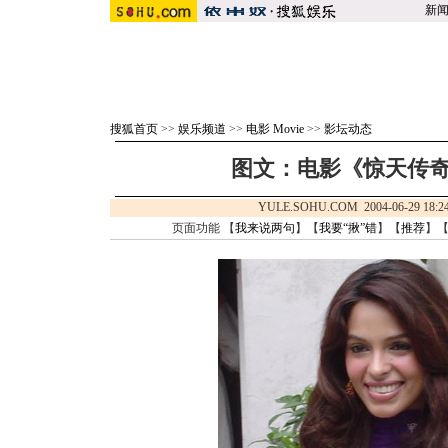
新
搜狐首页
>>
娱乐频道
>>
电影 Movie
>>
影坛动态
图文：电影《惊天传奇
YULE.SOHU.COM 2004-06-29 1
页面功能 【
我来说两句
】【
我要“揪”错
】【
推荐
】