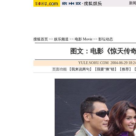
新
搜狐首页
>>
娱乐频道
>>
电影 Movie
>>
影坛动态
图文：电影《惊天传奇
YULE.SOHU.COM 2004-06-29 1
页面功能 【
我来说两句
】【
我要“揪”错
】【
推荐
】