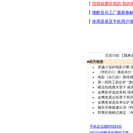
页面功能 【
我来
■
相关链接
穿越小说的电影片断 
《华氏911》痛批布什
电影《自己的》摘得
第一部民工剧出炉 “激
横店拍戏携夫挈子 揭
金鹰奖评选改章程 强
金鹰奖观众投票下周开
金鹰奖候选名单出炉 
施瓦辛格被邀出演《柯
郭襄好挑杨过难定 《