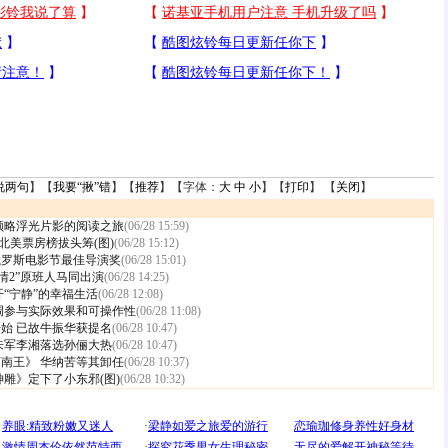
说两句
】【
我要“揪”错
】【
推荐
】【字体：
大
中
小
】【
打印
】 【
关闭
】
领略浮光片影的阅读之旅
(06/28 15:59)
 北美票房榜拔头筹(图)
(06/28 15:12)
俄罗斯电影节最佳导演奖
(06/28 15:01)
情2”原班人马同出演
(06/28 14:25)
开“宁静”的幸福生活
(06/28 12:08)
调参与实际效果和可操作性
(06/28 11:08)
始 已故牛振华获提名
(06/28 10:47)
朱军李湘落选孙俪大热
(06/28 10:47)
南王》 华纳苦等其卸任
(06/28 10:37)
神雕》定下了小东邪(图)
(06/28 10:32)