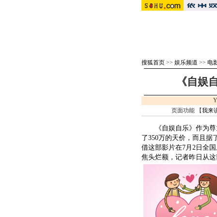
搜狐首页
>>
娱乐频道
>>
电
《自娱
Y
页面功能 【
我来
《自娱自乐》作为
尊
了350万的天价，而且
借这部影片在7月2日全
焦头烂额，记者昨日从这