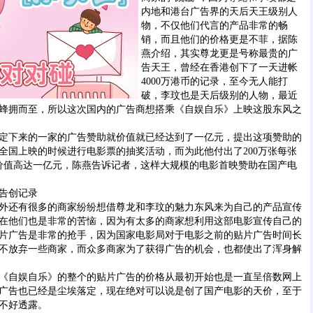
内地和港台广告界的天后天王级别人
物，不仅他们代言的产品非常的畅
销，而且他们的价格更是不菲，据陈
燕介绍，其实尊龙更是号称最贵的广
告天王，曾经在香港创下了一天进帐
4000万港币的记录，至今无人能打
破，李玟也是天后级别的人物，最近
蜂拥而至，所以这次国内的广告商想搭乘《自娱自乐》上映这股东风之
下来的一家的广告赞助就价值就已经达到了一亿元，提出这项赞助的
全国上映的时候进行电影票的抽奖活动，而为此他付出了200万张每张
总价值高达一亿元，陈燕告诉记者，这样大规模的电影首映赞助在国产电
告创记录
还有很多的商家纷纷想借尊龙和李玟的魅力东风来为自己的产品宣传
在他们也是非常的苦恼，因为有太多的商家想利用这部电影宣传自己的
片广告是非常的抢手，因为国家电影局对于电影之前的贴片广告时间长
不放弃一些商家，而众多商家为了获得广告的机会，也都使出了浑身解
自娱自乐》的整个的贴片广告的价格从最初开始也是一直呈倍数网上
广告也已经是尘埃落定，现在绝对可以说是创了国产电影的天价，至于
不好透露。