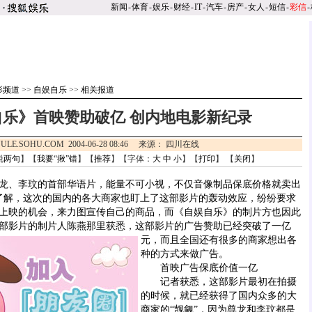
新闻
-
体育
-
娱乐
-
财经
-
IT
-
汽车
-
房产
-
女人
-
短信
-
彩信
-
影频道
>>
自娱自乐
>>
相关报道
自乐》首映赞助破亿 创内地电影新纪录
ULE.SOHU.COM 2004-06-28 08:46 来源： 四川在线
说两句
】【
我要“揪”错
】【
推荐
】【字体：
大
中
小
】【
打印
】 【
关闭
】
龙
、
李玟
的首部华语片，能量不可小视，不仅音像制品保底价格就卖出
据了解，这次的国内的各大商家也盯上了这部影片的轰动效应，纷纷要求
国上映的机会，来力图宣传自己的商品，而《自娱自乐》的制片方也因此
部影片的制片人陈燕那里获悉，这部影片的广告赞助已经突破了一亿
元，
而且全国还有很多的商家想出各
种的方式来做广告。
首映广告保底价值一亿
记者获悉，这部影片最初在拍摄
的时候，就已经获得了国内众多的大
商家的“觊觎”，因为
尊龙
和
李玟
都是