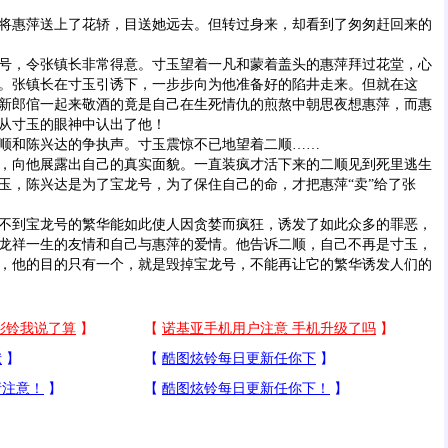
惠萍送上了花轿，目送她远去。但转过身来，却看到了匆匆赶回来的
，令张镇长非常得意。寸玉望着一凡和蒙着盖头的惠萍拜过花堂，心
。张镇长在寸玉引诱下，一步步向为他准备好的陷井走来。但就在这
新郎倌一起来敬酒的竟是自己在生死情仇的煎熬中朝思夜想惠萍，而惠
从寸玉的眼神中认出了他！
和陈兴达的争执声。寸玉震惊不已地望着二顺……
向他展露出自己的真实面貌。一直装疯才活下来的二顺见到死里逃生
玉，陈兴达是为了宝龙号，为了保住自己的命，才把惠萍“卖”给了张
到宝龙号的繁华能如此使人因贪婪而疯狂，诱发了如此众多的罪恶，
龙祥一生的友情和自己与惠萍的爱情。他告诉二顺，自己不再是寸玉，
，他的目的只有一个，就是毁掉宝龙号，不能再让它的繁华诱发人们的