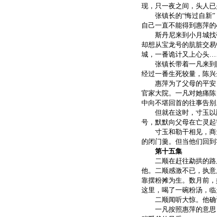
现，只一夜之间，头人已
张镇长的“悔过自新”
自己一直不能得到惠萍的
斯丹尼来到小月城找张
却想从宝龙号的肮脏交易
城，一番诡计又上心头…
张镇长带着一凡来到陈
经过一番生死较量，陈兴
惠萍为了父母的平安，
官家大院。一凡对她痛陈
中向不堪回首的往事告别
但就在这时，寸玉以爵
号，默默向父母在亡灵起
寸玉和勒干相见，商量
的闭门羹。但当他们回到
第十五集
二顺在赶往勐拱的路上
他。二顺感激不已，执意
靠摆粉摊为生。数月前，
这里，喝了一碗粉汤，临
二顺闻听大惊。他确认
一凡按照惠萍的意思，