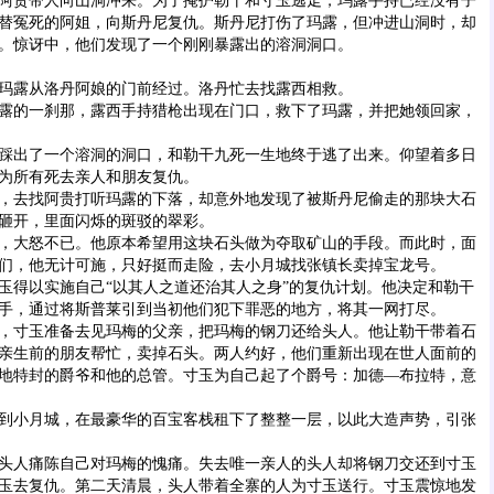
贵带人向山洞冲来。为了掩护勒干和寸玉逃走，玛露手持已经没有子
替冤死的阿姐，向斯丹尼复仇。斯丹尼打伤了玛露，但冲进山洞时，却
。惊讶中，他们发现了一个刚刚暴露出的溶洞洞口。
露从洛丹阿娘的门前经过。洛丹忙去找露西相救。
的一刹那，露西手持猎枪出现在门口，救下了玛露，并把她领回家，
出了一个溶洞的洞口，和勒干九死一生地终于逃了出来。仰望着多日
为所有死去亲人和朋友复仇。
去找阿贵打听玛露的下落，却意外地发现了被斯丹尼偷走的那块大石
砸开，里面闪烁的斑驳的翠彩。
大怒不已。他原本希望用这块石头做为夺取矿山的手段。而此时，面
们，他无计可施，只好挺而走险，去小月城找张镇长卖掉宝龙号。
得以实施自己“以其人之道还治其人之身”的复仇计划。他决定和勒干
手，通过将斯普莱引到当初他们犯下罪恶的地方，将其一网打尽。
寸玉准备去见玛梅的父亲，把玛梅的钢刀还给头人。他让勒干带着石
亲生前的朋友帮忙，卖掉石头。两人约好，他们重新出现在世人面前的
地特封的爵爷和他的总管。寸玉为自己起了个爵号：加德—布拉特，意
小月城，在最豪华的百宝客栈租下了整整一层，以此大造声势，引张
人痛陈自己对玛梅的愧痛。失去唯一亲人的头人却将钢刀交还到寸玉
玉去复仇。第二天清晨，头人带着全寨的人为寸玉送行。寸玉震惊地发