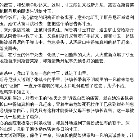
谎言，和父亲争吵起来。这时，寸玉闯进来找斯丹尼。露西在斯普莱
把斯丹尼的阴谋告诉给寸玉。
谷饭店。伤心欲绝的玛梅正准备离开，意外地听到了斯丹尼正威逼利
玉。她忙从窗口跳出去，想把这个消息告诉寸玉。
来到饭店找她，正被阿贵抓住。阿贵将寸玉打昏，送去矿山交给斯丹
梅从阿贵手中救了寸玉，又遇到斯丹尼带着打手赶来，便和寸玉一起逃
梅被斯丹尼的子弹击中。危急关头，从玛露口中得知真相的勒干赶来，
落荒而去。
，在寸玉的怀中死去，化做了一团熊熊的大火。大火重新点燃了寸玉
地独自来到斯普莱家，却落进斯丹尼事先预备好的圈套。
杀中，救出了奄奄一息的寸玉，逃进了山里。
丹尼派人送到了张镇长的手里。张镇长带着不明就里的一凡前来给惠
已死的“证据”，一直身体虚弱的陈太太口吐鲜血昏了过去，几乎不治。
现惠萍不知去向。
来到崖边，对着寸玉的“在天之灵”诉说自己的痛苦。就在她准备纵身
长口中得知真相的一凡赶来，冒着生命危险死死拉住了已落到崖外的惠
必须嫁给自己，因为只有这样才能保证父母不被张镇长谋害。这一幕被
一凡一起救上了惠萍。
的妓院老板洛丹阿娘收留，却意外地遇到了装扮成乞丐的勒干。深
的山洞，见到了遍体鳞伤昏迷多日的寸玉。
太送到医院，保住了生命。张镇长的阴险狠毒和一凡的真诚善良，让