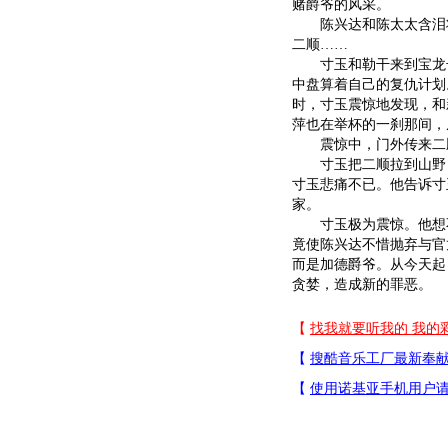
赌爵爷的风采。
陈兴达和陈太太含泪将
二顺……
寸玉和勒干来到宝龙号
中盘算着自己的复仇计划
时，寸玉震惊地发现，和
萍也在举杯的一刹那间，
震惊中，门外传来二顺
寸玉把二顺拉到山野，
寸玉悲痛不已。他告诉寸
家。
寸玉极为震惊。他想不
竟使陈兴达不惜抛弃与官
而是加德爵爷。从今天起
贪婪，造成新的罪恶。