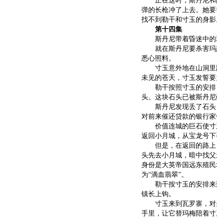
正在这时，斯丹尼和阿
弹的长枪冲了上去。她要
找不到勒干和寸玉的身影
第十四集
斯丹尼带着昏迷中的玛
就在斯丹尼要杀害玛露
悉心照料。
寸玉意外地在山洞里踩
未见的苍天，寸玉发誓要
勒干按照寸玉的安排，
头。这块石头已被斯丹尼
斯丹尼发现丢了石头，
对前来催还贷款的银行家
价值连城的巨石使寸玉
返回小月城，从宝龙号下
但是，在返回的路上，
头先去小月城，暗中找父
身份是大英帝国远东殖民
为“滴血翡翠”。
勒干按寸玉的安排来到
镇长上钩。
寸玉来到瓦罗寨，对头
手里，让它替玛梅陪着寸