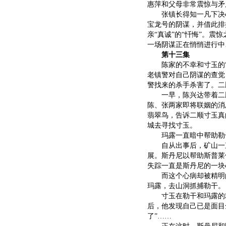
惠萍和父母非常震惊与矛
张镇长得知一凡下决心
宝龙号的阴谋，并借此排
亲“真诚”的“忏悔”。
一场阴谋正在悄悄进行中
第十三集
陈家的不幸和寸玉的“
老镇警对自己阴谋的查觉
警找来的杀手杀害了。二
一早，陈兴达带着二顺
陈、张两家即将联姻的消
翡翠鸟，告诉二顺寸玉真
城去寻找寸玉。
玛露一直暗中帮助勒干
自从出事后，矿山一直
展。斯丹尼以帮助斯普莱
失踪一直是斯丹尼的一块
而这个心病却被精明的
玛露，去山洞抓捕勒干。
寸玉在勒干和玛露的精
后，他发现自己已是面目
了”……