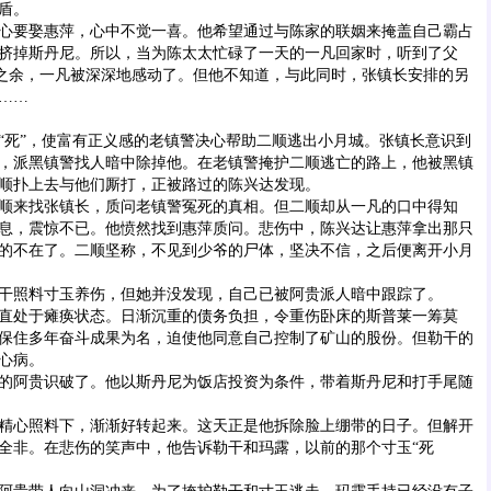
盾。
要娶惠萍，心中不觉一喜。他希望通过与陈家的联姻来掩盖自己霸占
挤掉斯丹尼。所以，当为陈太太忙碌了一天的一凡回家时，听到了父
震惊之余，一凡被深深地感动了。但他不知道，与此同时，张镇长安排的另
……
死”，使富有正义感的老镇警决心帮助二顺逃出小月城。张镇长意识到
，派黑镇警找人暗中除掉他。在老镇警掩护二顺逃亡的路上，他被黑镇
顺扑上去与他们厮打，正被路过的陈兴达发现。
来找张镇长，质问老镇警冤死的真相。但二顺却从一凡的口中得知
息，震惊不已。他愤然找到惠萍质问。悲伤中，陈兴达让惠萍拿出那只
的不在了。二顺坚称，不见到少爷的尸体，坚决不信，之后便离开小月
照料寸玉养伤，但她并没发现，自己已被阿贵派人暗中跟踪了。
处于瘫痪状态。日渐沉重的债务负担，令重伤卧床的斯普莱一筹莫
保住多年奋斗成果为名，迫使他同意自己控制了矿山的股份。但勒干的
心病。
阿贵识破了。他以斯丹尼为饭店投资为条件，带着斯丹尼和打手尾随
心照料下，渐渐好转起来。这天正是他拆除脸上绷带的日子。但解开
全非。在悲伤的笑声中，他告诉勒干和玛露，以前的那个寸玉“死