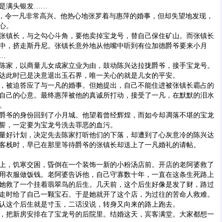
是满头银发……
，令一凡非常高兴。他热心地张罗着与惠萍的婚事，但却失望地发现，
心。
镇长，与之勾心斗角，要他卖掉宝龙号，替自己保住矿山。而张镇长
中，挤走斯丹尼。张镇长意外地从他嘴中听到有位加德爵爷要来小月
…
家，以商量儿女成家立业为由，鼓动陈兴达拉拢爵爷，接手宝龙号。
达此时已是决意退出玉石界，唯一关心的就是儿女的平安。
被迫答应了与一凡的婚事。但她提出，自己不能住进被张镇长霸占的
自己的心意。最终惠萍被他的真诚所打动，接受了一凡，在默默的泪水
。
爷的身份回到了小月城。他望着曾经辉煌，而如今却凋落不堪的宝龙
誓，一定要为宝龙号洗去罪恶的血污。
好计划，决定先去陈家打听他们的下落，却遭到了心灰意冷的陈兴达
客栈时，早已在那里等待爵爷的张镇长却送上了一凡婚礼的请帖。
，饥寒交困，昏倒在一个装饰一新的小粉汤店前。开店的老阿婆救了
用衣服做饭钱。老阿婆告诉他，自己守寡数十年，一直在这条生死路上
她救了一个挂着翡翠鸟的后生。几天前，这个后生好像是发了财，路过
走时给了自己一颗宝石。于是她就开了这个店，为过往的苦命人救难。
这个后生就是寸玉，二话没说，转身又向来的路上跑去。
把新房安排在了宝龙号的后院里。结婚这天，宾客满堂。大家都想一