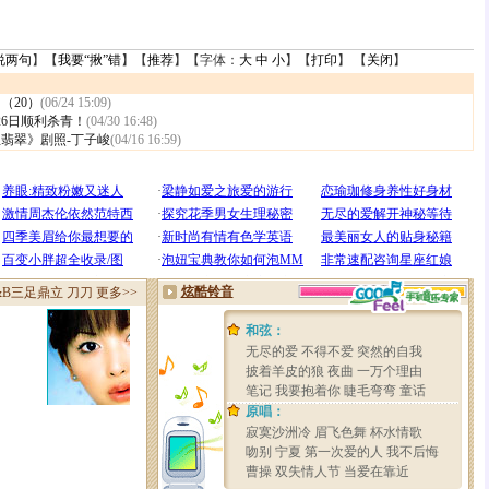
说两句
】【
我要“揪”错
】【
推荐
】【字体：
大
中
小
】【
打印
】 【
关闭
】
（20）
(06/24 15:09)
26日顺利杀青！
(04/30 16:48)
翡翠》剧照-丁子峻
(04/16 16:59)