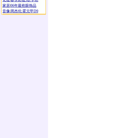
化妆
|
春季彩妆5折争艳
家居
|
06年最抢眼饰品
音像
|
周杰伦:霍元甲D9