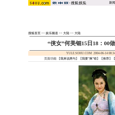
新
搜狐首页
>>
娱乐频道
>>
大陆
>>
大陆
“侠女”何美钿15日18：0
YULE.SOHU.COM 2004-06-14 0
页面功能 【
我来说两句
】【
我要“揪”错
】【
推荐
】