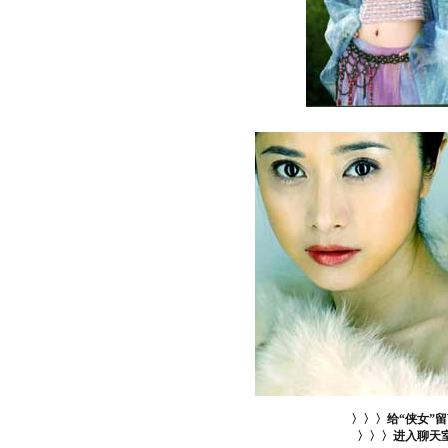
〉〉〉给“侠女”
〉〉〉进入聊天