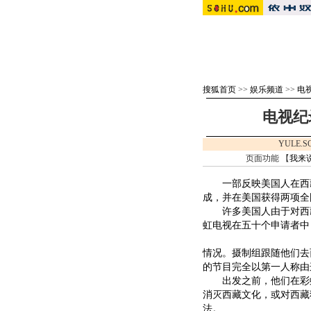
搜狐首页
>>
娱乐频道
>>
电视
电视纪
YULE.
页面功能 【
我来
一部反映美国人在西藏
成，并在美国获得两项全
许多美国人由于对西藏
虹电视在五十个申请者中
情况。摄制组跟随他们去
的节目完全以第一人称由
出发之前，他们在彩虹
消灭西藏文化，或对西藏
法。