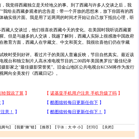
，我觉得西藏独立是天经地义的事。到了西藏与许多人交谈之后，我
”“我给去西藏参观者的忠告是：带一个开放的思想来，放下你固有的西
体确实很片面。我是用了近两周的时间才开始让自己放下抵抗心理，听
西藏人交谈过，他们很喜欢西藏今天的变化。在美国时我听说西藏要
腥。但是与越多的人交谈，我越了解到，西藏人实际上很感激中国政府
在教育方面，西藏人在学藏文、中文和英文。我很欣喜他们仍在学藏
映时受到好评。看过片子的美国人普遍反映，节目自然真实。最近该
电视台和独立制片人高水准电视节目的二00四年美国奥罗拉“最佳纪录
国摄影家之“最佳摄影荣誉奖”。旧金山地区公共电视台KCSM将作为发行
视网向全美发行《西藏日记》。
说两句
】【
我要“揪”错
】【
推荐
】【字体：
大
中
小
】【
打印
】 【
关闭
】