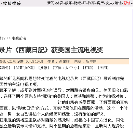
新闻
-
体育
-
娱乐
-
财经
-
IT
-
汽车
-
房产
-
女人
-
短信
-
彩信
-
TV
>>
电视前沿
录片《西藏日記》获美国主流电视奖
SOHU.COM 2004-06-09 10:08 作者： 余东晖 来源： 新华网
说两句
】【
我要“揪”错
】【
推荐
】【字体：
大
中
小
】【
打印
】 【
关闭
】
的所见所闻和思想转变过程的电视纪录片《西藏日记》最近制作完
国性的主流电视奖项。
不了解，或受到片面报道的误导，对西藏有很多偏见。美国旧金山彩
，选择了两个原先支持“藏独”的美国人：摩基和凯蒂，作为拍摄对象，
让他们亲身感受西藏，了解西藏的真实
西藏，以“影像日记”的方式，真实记录他们在西藏的活动。这个一小时
这一男一女自己讲述个人的经历和感受，没有附加的解说。
电视的演播室里谈起对西藏的感觉时，或担心中国官方淡化、同化、
独立活动表示同情和支持。两个星期的旅程结束后，且听两人现身说