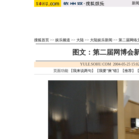
新
搜狐首页
>>
娱乐频道
>>
大陆
>>
大陆娱乐新闻
>>
第二届网络
图文：第二届网博会新闻
YULE.SOHU.COM 2004-05-25 1
页面功能 【
我来说两句
】【
我要“揪”错
】【
推荐
】