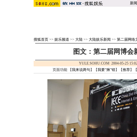
新
搜狐首页
>>
娱乐频道
>>
大陆
>>
大陆娱乐新闻
>>
第二届网络
图文：第二届网博会新
YULE.SOHU.COM 2004-05-25 1
页面功能 【
我来说两句
】【
我要“揪”错
】【
推荐
】