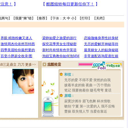
说两句
】【
我要“揪”错
】【
推荐
】【字体：
大
中
小
】【
打印
】 【
关闭
】