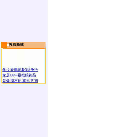
搜狐商城
化妆
|
春季彩妆5折争艳
家居
|
06年最抢眼饰品
音像
|
周杰伦:霍元甲D9