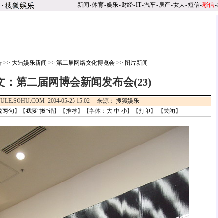
新闻
-
体育
-
娱乐
-
财经
-
IT
-
汽车
-
房产
-
女人
-
短信
-
彩信
-
陆
>>
大陆娱乐新闻
>>
第二届网络文化博览会
>>
图片新闻
文：第二届网博会新闻发布会(23)
ULE.SOHU.COM 2004-05-25 15:02 来源：
搜狐娱乐
说两句
】【
我要“揪”错
】【
推荐
】【字体：
大
中
小
】【
打印
】 【
关闭
】