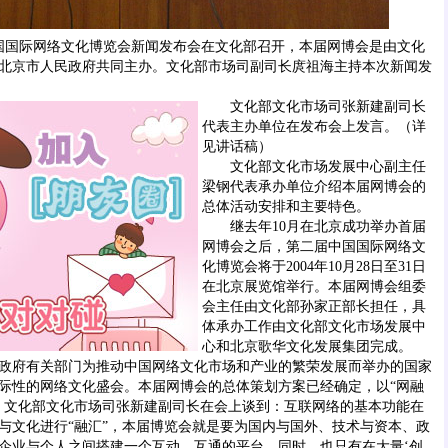
国际网络文化博览会新闻发布会在文化部召开，本届网博会是由文化
北京市人民政府共同主办。文化部市场司副司长庹祖海主持本次新闻发
文化部文化市场司张新建副司长
代表主办单位在发布会上发言。（详
见讲话稿）
文化部文化市场发展中心副主任
梁钢代表承办单位介绍本届网博会的
总体活动安排和主要特色。
继去年10月在北京成功举办首届
网博会之后，第二届中国国际网络文
化博览会将于2004年10月28日至31日
在北京展览馆举行。本届网博会组委
会主任由文化部孙家正部长担任，具
体承办工作由文化部文化市场发展中
心和北京歌华文化发展集团完成。
府有关部门为推动中国网络文化市场和产业的繁荣发展而举办的国家
际性的网络文化盛会。本届网博会的总体策划方案已经确定，以“网融
。文化部文化市场司张新建副司长在会上谈到：互联网络的基本功能在
与文化进行“融汇”，本届博览会就是要为国内与国外、技术与资本、政
企业与个人之间搭建一个互动、互通的平台。同时，也只有在大量‘创