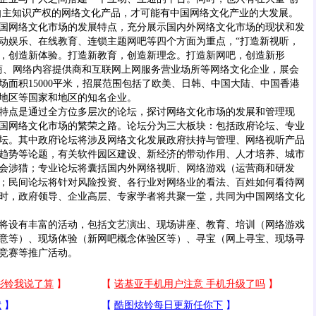
自主知识产权的网络文化产品，才可能有中国网络文化产业的大发展。
网络文化市场的发展特点，充分展示国内外网络文化市场的现状和发
动娱乐、在线教育、连锁主题网吧等四个方面为重点，“打造新视听，
，创造新体验。打造新教育，创造新理念。打造新网吧，创造新形
商、网络内容提供商和互联网上网服务营业场所等网络文化企业，展会
场面积15000平米，招展范围包括了欧美、日韩、中国大陆、中国香港
地区等国家和地区的知名企业。
点是通过全方位多层次的论坛，探讨网络文化市场的发展和管理现
国网络文化市场的繁荣之路。论坛分为三大板块：包括政府论坛、专业
坛。其中政府论坛将涉及网络文化发展政府扶持与管理、网络视听产品
趋势等论题，有关软件园区建设、新经济的带动作用、人才培养、城市
会涉猎；专业论坛将囊括国内外网络视听、网络游戏（运营商和研发
；民间论坛将针对风险投资、各行业对网络业的看法、百姓如何看待网
时，政府领导、企业高层、专家学者将共聚一堂，共同为中国网络文化
设有丰富的活动，包括文艺演出、现场讲座、教育、培训（网络游戏
意等）、现场体验（新网吧概念体验区等）、寻宝（网上寻宝、现场寻
竞赛等推广活动。