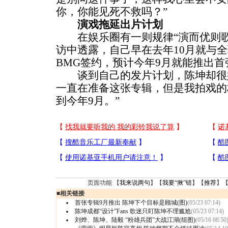
你，你能见死不救吗？”
演戏拖延出片计划
在娱乐圈有一则规律“演而优则歌
访中透露，自己早在去年10月就与
BMG签约，预计今年9月就能推出首
谈到自己的发片计划，陈坤却很婉
一直在准备这张专辑，但是我拍戏的
到今年9月。”
页面功能 【
我来说两句
】【
我要“揪”错
】【
推荐
】
■
相关链接
首张专辑9月推出 陈坤下个目标是顾城(图)
(05/23 07:14)
陈坤成都“设计”Fans 歌迷只盯陈坤不理尴尬
(05/23 07:14)
刘烨、陈坤、陆毅 “粉雄兵团”大战江湖(组图)
(05/16 08:50