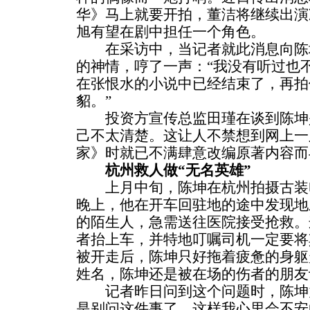
华》马上就要开拍，董洁将继续出演
旭有望在剧中担任一个角色。
在采访中，当记者就此消息向陈
的神情，哼了一声：“我没有听过也
在张恨水的小说中已经结束了，再拍
貂。”
投资方宣传总监田瑾在谈到陈坤
己不太清楚。这让人不禁想到网上一
家》时就已不满肆意改编原著内容而
杭州救人做“无名英雄”
上月中旬，陈坤在杭州拍摄古装
晚上，他在开车回驻地的途中发现地
的陌生人，急需送往医院接受抢救。
者抬上车，并特地叮嘱司机一定要将
被开走后，陈坤只好拖着疲惫的身躯
姓名，陈坤还是被在场的伤者的朋友
记者昨日问到这个问题时，陈坤竟
是别问这件事了，这样我心里会不安