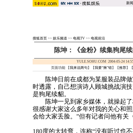
新
搜狐首页
>>
娱乐频道
>>
电视TV
>>
电视前沿
陈坤：《金粉》续集狗尾续
YULE.SOHU.COM 2004-05-24 
页面功能 【
我来说两句
】【
我要“揪”错
】【
推荐
】
陈坤日前在成都为某服装品牌做
时透露，自己想演诗人顾城挑战演技
是狗尾续貂。
陈坤一见到家乡媒体，就操起了标
很感谢大家这么多年对我的关心和照
会给大家丢脸。”但有记者问他有关
180度的大转弯，连称“没有听过也