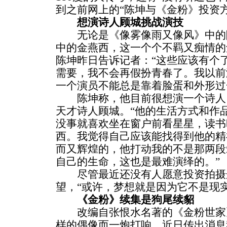
到之前网上的“陈坤与《金粉》投资
想演诗人顾城挑战演技
无论是《像雾像雨又像风》中的
中的金燕西，这一个个不羁又痴情的
陈坤昨日告诉记者：“这些应该有个
需要，我不会再假扮青春了。我以前
一个演员不能总是靠着脸蛋和外形过
陈坤称，他目前很想演一个诗人
天才诗人顾城。“他的生活方式和作
没事就喜欢坐在窗户前看星星，读书
西。我觉得自己应该能找得到他的精
而又辉煌的，他打动我的不是那两段
自己的生命，这也是最难演绎的。”
尽管最近还没有人愿意投资拍摄
望，“或许，梦想就是因为它不是现
《金粉》续集是狗尾续貂
改编自张恨水名著的《金粉世家
样的偶像而一炮打响。近日传出消息