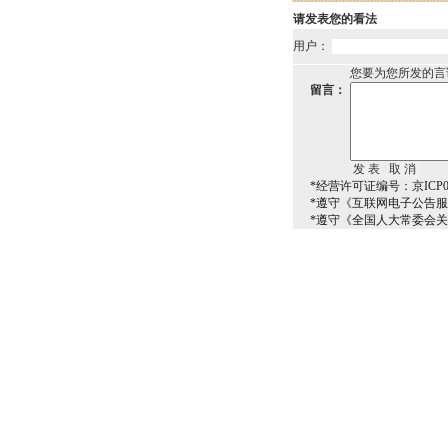
请发表您的看法
用户：
您要为您所发的言
留言：
*经营许可证编号：京ICP00
*遵守《互联网电子公告
*遵守《全国人大常委会