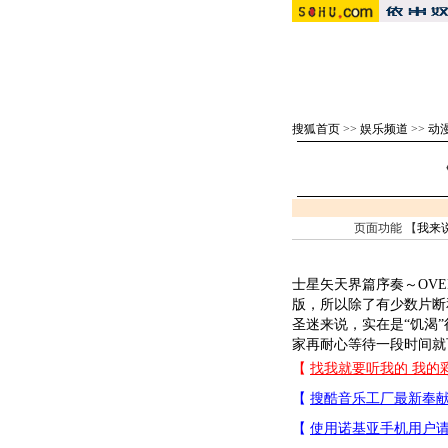
搜狐首页
>>
娱乐频道
>>
动漫
页面功能 【
我来
士星矢天界篇序奏～OV
版，所以除了有少数片断
圣迷来说，实在是“饥渴”
家再耐心等待一段时间就可