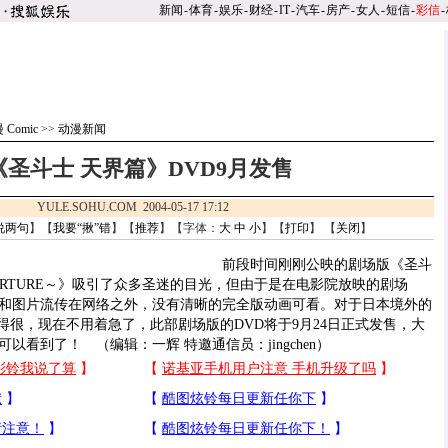
新闻
-
体育
-
娱乐
-
财经
-
IT
-
汽车
-
房产
-
女人
-
短信
-
彩信
-
 Comic
>>
动漫新闻
《圣斗士 天界篇》DVD9月发售
YULE.SOHU.COM 2004-05-17 17:12
说两句
】【
我要“揪”错
】【
推荐
】【字体：
大
中
小
】【
打印
】 【
关闭
】
前段时间刚刚公映的剧场版《圣斗
ERTURE～》吸引了众多圣迷的目光，但由于是在电影院放映的剧场
和图片流传在网络之外，没有清晰的完全版动画可看。对于日本境外的
得很，现在不用着急了，此部剧场版的DVD将于9月24日正式发售，大
以看到了！ （编辑：一辉 特邀通信员：jingchen）