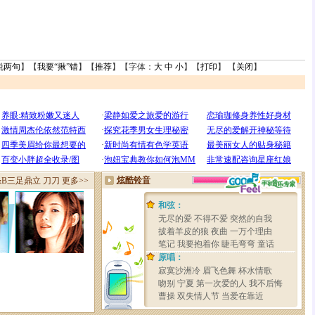
说两句
】【
我要“揪”错
】【
推荐
】【字体：
大
中
小
】【
打印
】 【
关闭
】