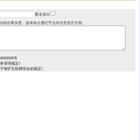
匿名发出
论的后果负责，故请各位遵纪守法并注意语言文明。
000008号
服务管理规定》
关于维护互联网安全的规定》