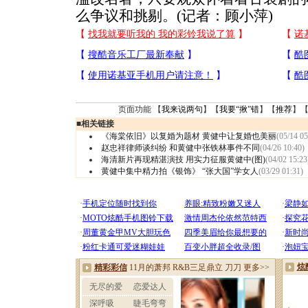
么争议和挑剔。(记者：顾小萍)
页面功能 【
我来说两句
】【
我要“揪”错
】【
推荐
】
■
相关链接
《海棠依旧》以复婚为题材 黄健中让复婚也美丽
(05/14 05
赵忠祥律师谈纠纷 和黄健中张铁林事件不同
(04/26 10:40)
海清新片再现精湛演技 用实力征服黄健中(图)
(04/02 15:23
黄健中集中精力拍《银饰》 “张大国”学女人
(03/29 01:31)