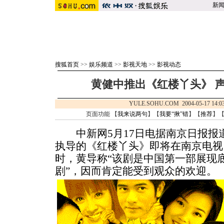
新
搜狐首页
>>
娱乐频道
>>
影视天地
>>
影视动态
黄健中推出《红楼丫头》 声
YULE.SOHU.COM 2004-05-17 
页面功能 【
我来说两句
】【
我要“揪”错
】【
推荐
】
中新网5月17日电据南京日报报
执导的《红楼丫头》即将在南京电视
时，黄导称“该剧是中国第一部展现
剧”，因而肯定能受到观众的欢迎。