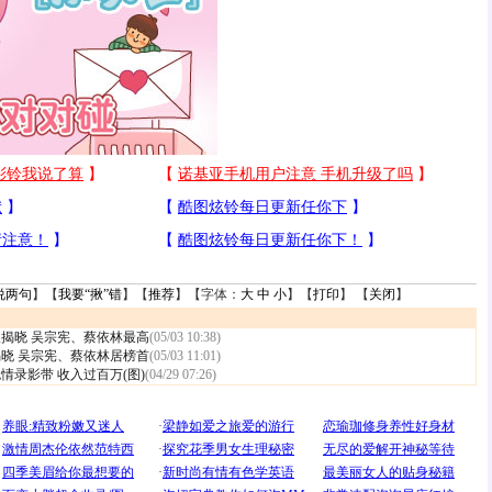
说两句
】【
我要“揪”错
】【
推荐
】【字体：
大
中
小
】【
打印
】 【
关闭
】
揭晓 吴宗宪、蔡依林最高
(05/03 10:38)
晓 吴宗宪、蔡依林居榜首
(05/03 11:01)
情录影带 收入过百万(图)
(04/29 07:26)