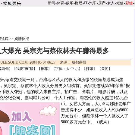
新闻
-
体育
-
娱乐
-
财经
-
IT
-
汽车
-
房产
-
女人
-
短信
-
彩信
-
星追踪
>>
娱情快报
入大爆光 吴宗宪与蔡依林去年赚得最多
ULE.SOHU.COM 2004-05-04 06:27 来源： 成都商报
说两句
】【
我要“揪”错
】【
推荐
】【字体：
大
中
小
】【
打印
】 【
关闭
】
讯每逢交税期一到，台湾地区艺人的收入和所缴的税额都必成为焦
，
吴宗宪
、
蔡依林
个人收入分居男女组榜首。吴宗宪连续第3年荣当“报
元台币收入夺冠，他的收入来自主持、拍广告、出唱片、电影片酬，以及
克经纪公司、嘉玛唱片公司、个人工作室。
周杰伦
的收入超过1亿元台
币。
女艺人方面，大
小S
两姊妹去年广
告接得不少，姐妹总收入大约为5600
万元台币，但
蔡依林
一个人就收入了
5000多万元台币。（成风）