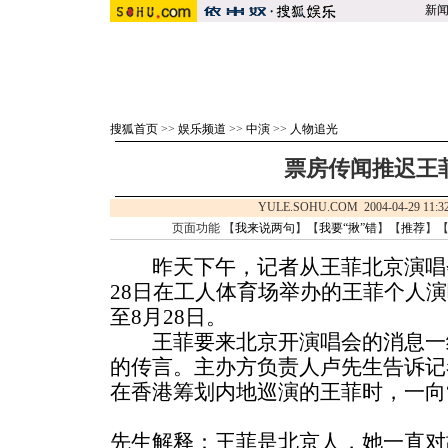
新
搜狐首页
>>
娱乐频道
>>
中演
>>
人物追光
票房传闻推迟王
YULE.SOHU.COM 2004-04-29 
页面功能 【
我来说两句
】【
我要“揪”错
】【
推荐
】
昨天下午，记者从王菲北京演唱会
28日在工人体育场举办的王菲个人演
至8月28日。
王菲要来北京开演唱会的消息一
的传言。主办方负责人卢先生告诉记
在香港筹划内地巡演的王菲时，一向
先生解释：王菲是北京人，她一直对