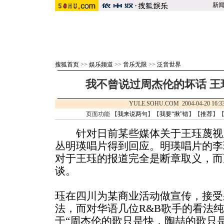
新
搜狐首页
>>
娱乐频道
>>
音乐无限
>>
泛音世界
我不曾说过周杰伦的坏话 王
YULE.SOHU.COM 2004-04-20 1
页面功能 【
我来说两句
】【
我要“揪”错
】【
推荐
】
针对日前某些媒体关于王珏蔑视
丛明瑛唱片得到回应。明瑛唱片的李
对于王珏的报道完全是断章取义，而
谈。
珏在四川为某商业活动做宣传，接受
法，而对华语几位R&B歌手的看法
于“周杰伦的歌只是快，陶喆的歌只