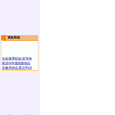
搜狐商城
化妆
|
春季彩妆5折争艳
家居
|
06年最抢眼饰品
音像
|
周杰伦:霍元甲D9