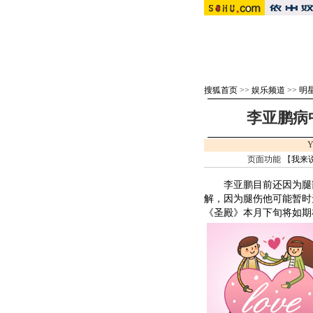
搜狐首页
>>
娱乐频道
>>
明
李亚鹏病
Y
页面功能 【
我来
李亚鹏
目前还因为腿
解，因为腿伤他可能暂时
《圣殿》本月下旬将如期