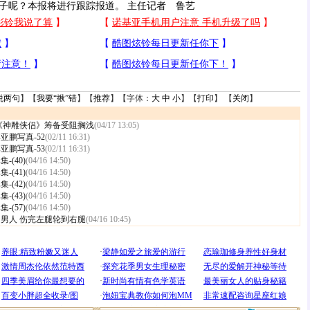
呢？本报将进行跟踪报道。 主任记者 鲁艺
说两句
】【
我要“揪”错
】【
推荐
】【字体：
大
中
小
】【
打印
】 【
关闭
】
《神雕侠侣》筹备受阻搁浅
(04/17 13:05)
亚鹏写真-52
(02/11 16:31)
亚鹏写真-53
(02/11 16:31)
(40)
(04/16 14:50)
(41)
(04/16 14:50)
(42)
(04/16 14:50)
(43)
(04/16 14:50)
(57)
(04/16 14:50)
男人 伤完左腿轮到右腿
(04/16 10:45)