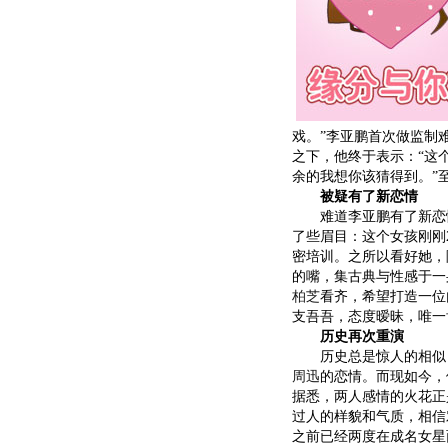
戏。”李亚鹏首次做监制
之下，他终于表示：“这
余的我想你该猜得到。”
被疑有了新恋情
难道李亚鹏有了新恋情
了些眉目：这个女孩刚刚
密培训。之所以看好她，
的嘴，集古典与性感于一
柏芝
看齐，希望打造一位
支吾吾，态度暧昧，唯一
历史再次重演
历史总是惊人的相似，
周迅
的恋情。而现如今，
据悉，两人感情的火花正
过人的样貌和气质，相信
之前已经两度在成名女星