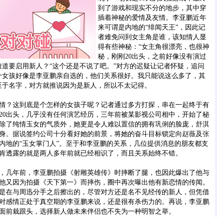
到了游戏和现实不分的地步，其中穿
插着神秘的爱情及友情。李亚鹏近年
来可谓是内地的“绯闻天王”，因此记
者难免问到女主角是谁，该知情人显
得有些神秘：“女主角很漂亮，也很神
秘，刚刚20出头，之前好像没有演过
难道要启用新人？“这个还是不说了吧。”对方的迟疑让记者怀疑，追问
个女孩好像是李亚鹏亲自选的，他们关系很好。我只能说这么多了，其
至于名字，对方就推说因为是新人，所以不太记得。
？这到底是个怎样的女孩子呢？记者通过多方打探，串在一起终于有
20出头，几乎没有任何演艺经历，三年前被某影视公司相中，开始了秘
除了纯情玉女的气质外，她更是令人难以置信的拥有
巩俐
的脸庞，
舒淇
身。据说签约公司十分看好她的前景，将她的奋斗目标锁定向
赵薇
及
张
内地的“玉女掌门人”。至于和李亚鹏的关系，几位提供消息的朋友都支
肯透露的就是两人多年前就已经相识了，而且关系始终不错。
几年前，李亚鹏拍摄《射雕英雄传》时摔断了腿，也因此爆出了他与
他又因为拍摄《天下第一》而摔伤，圈中再次曝出他有新恋情的传闻。
是在与周迅分手之后擦出的，尽管对方还是名不见经传的新人，但凭借
对感情正处于真空期的李亚鹏来说，还是很有杀伤力的。再说，李亚鹏
面前栽跟头，选择新人做未来伴侣也不失为一种明智之举。