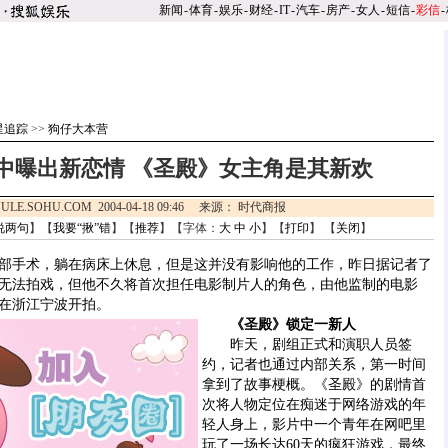
新闻
-
体育
-
娱乐
-
财经
-
IT
-
汽车
-
房产
-
女人
-
短信
-
彩信
-
星追踪
>>
狗仔大本营
中曝出新恋情 《圣殿》女主角是其新欢
ULE.SOHU.COM 2004-04-18 09:46 来源： 时代商报
说两句
】【
我要“揪”错
】【
推荐
】【字体：
大
中
小
】【
打印
】 【
关闭
】
部手术，躺在病床上休息，但是这并没有影响他的工作，昨日据记者了
无法拍戏，但他不久将首次担任电影制片人的角色，由他监制的电影
在浙江宁波开拍。
《圣殿》锁定一新人
昨天，剧组正式和演职人员签
约，记者也通过内部关系，第一时间
拿到了故事梗概。《圣殿》的剧情首
次将人物定位在痴迷于网络游戏的年
轻人身上，影片中一个青年在网吧里
玩了一场长达60天的疯狂游戏，最终