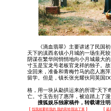
《滴血翡翠》主要讲述了民国初
天下的滇西名镇小月城的一场生死较
阴谋在繁华间悄悄地向小月城最大的
寸玉是宝龙号老板官龙祥的独子。故
业回来，准备和青梅竹马的恋人惠萍
留学。但是，镇长张光耀伙同英国D
格，用一块从勐拱运来的所谓“天下
亡。寸玉告别了惠萍，被迫踏上了漫
搜狐娱乐独家稿件，转载请注明