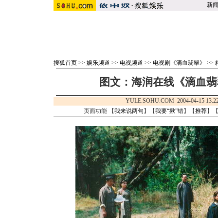
新
搜狐首页
>>
娱乐频道
>>
电视频道
>>
电视剧《滴血翡翠》
>>
图文：海润在线《滴血翡翠
YULE.SOHU.COM 2004-04-15 1
页面功能 【
我来说两句
】【
我要“揪”错
】【
推荐
】