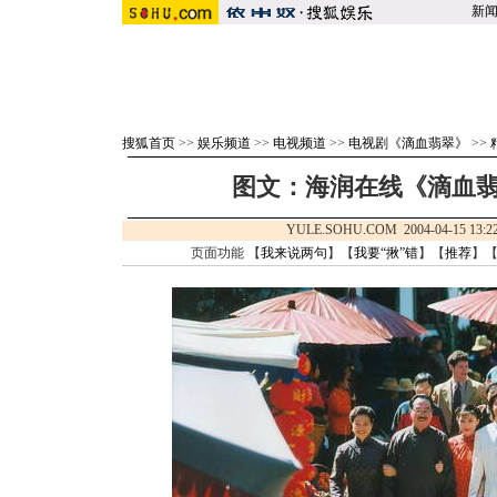
新
搜狐首页
>>
娱乐频道
>>
电视频道
>>
电视剧《滴血翡翠》
>>
图文：海润在线《滴血翡
YULE.SOHU.COM 2004-04-15 1
页面功能 【
我来说两句
】【
我要“揪”错
】【
推荐
】