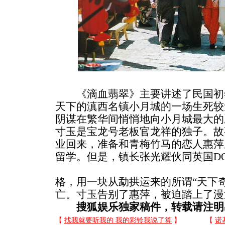
《滴血翡翠》主要讲述了民国初
天下的滇西名镇小月城的一场生死较
阴谋在繁华间悄悄地向小月城最大的
寸玉是宝龙号老板官龙祥的独子。故
业回来，准备和青梅竹马的恋人惠萍
留学。但是，镇长张光耀伙同英国D
格，用一块从勐拱运来的所谓“天下
亡。寸玉告别了惠萍，被迫踏上了漫
搜狐娱乐独家稿件，转载请注明