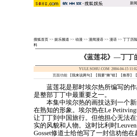
新
搜狐首页
>>
娱乐频道
>>
动漫
>>
漫闻漫语
>>
漫语
>>
丁丁历
料
《蓝莲花》—丁丁
YULE.SOHU.COM 2004-04-15 
页面功能 【
我来说两句
】【
我要“揪”错
】【
推荐
】
蓝莲花是那时埃尔热所编写的作
是整部丁丁中最重要之一。
本集中埃尔热的画技达到一个新
在熟知的形象。埃尔热在Le Petitvi
让丁丁到中国旅行。但他担心无法在
实的风貌和人物。这时比利时Leuv
Gosset修道士给他写了一封信劝他在