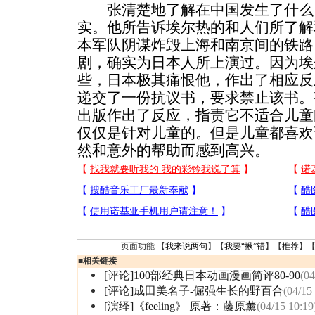
张清楚地了解在中国发生了什么
实。他所告诉埃尔热的和人们所了解
本军队阴谋炸毁上海和南京间的铁路
剧，确实为日本人所上演过。因为埃
些，日本极其痛恨他，作出了相应反
递交了一份抗议书，要求禁止该书。
出版作出了反应，指责它不适合儿童
仅仅是针对儿童的。但是儿童都喜欢
然和意外的帮助而感到高兴。
页面功能 【
我来说两句
】【
我要“揪”错
】【
推荐
】
■
相关链接
[评论]100部经典日本动画漫画简评80-90
(04
[评论]成田美名子-倔强生长的野百合
(04/15
[演绎]《feeling》 原著：藤原薰
(04/15 10:19