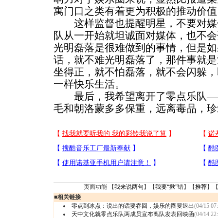
寓门口之类有着更为积极的推动价值
这样监督也提醒明星，不要对媒
队从一开始就坦诚面对媒体，也不会
光明磊落是很难做到的事情，但是如
话，就不难光明磊落了，那件事就是
坐得正，就不怕磊落，就不会闪躲，
一样快乐生活。
最后，我希望离开了零点乐队—
毛和朝洛蒙多多保重，远离毒品，珍
页面功能 【
我来说两句
】【
我要“揪”错
】【
推荐
】
■
相关链接
零点到冰点：说出的话要吞回，娱乐的圈要退出
(04/15 07
天中文化就零点乐队两成员宣布离队发表回映函
(04/14 22