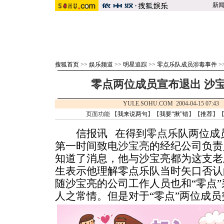
新
搜狐首页
>>
娱乐频道
>>
明星追踪
>>
零点乐队成员涉毒事件
>
零点两位成员宣布退出 沙宝
YULE.SOHU.COM 2004-04-15 0
页面功能 【
我来说两句
】【
我要“揪”错
】【
推荐
】
信报讯 在得到
零点
乐队两位成
第一时间致电
沙宝亮
的经纪公司负责
知道了消息，他与沙宝亮都为这支老
生表示他理解零点乐队当时矢口否认
随沙宝亮的公司工作人员也和“零点
人之常情。但是对于“零点”两位成