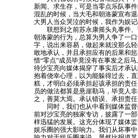
新闻、求生存，可是当零点乐队事件
混乱的时候，当大毛和朝洛蒙宣布退
大男人当众哭泣的时候，我作为娱记
联想到之前苏永康摇头丸事件、
朝洛蒙的行为，总算为男人争了一口
字，说出来容易，做起来就没那么轻
敢地承认，并且承担应有的后果和惩
惜“零点”成员毕竟没有在事发之后
待沙宝亮向媒体揭穿了事实后才承认
抱着侥幸心理，以为能躲得过去，直
糕，才明白必须承担起该承担的责任
员的做法都算是悬崖勒马，毕竟人非
之，善莫大焉。承认错误、承担责任
同时，我们也从中看到媒体监督
前对沙宝亮的独家专访，披露了一部
样迅猛的发展。这充分体现了媒体监
娱乐圈的强大影响力。我们从坏事中
响力对于娱乐圈来说，显然比报道某