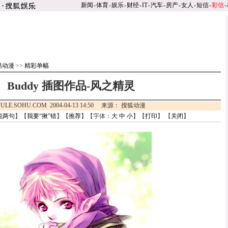
新闻
-
体育
-
娱乐
-
财经
-
IT
-
汽车
-
房产
-
女人
-
短信
-
彩信
-
酷动漫
>>
精彩单幅
Buddy 插图作品-风之精灵
ULE.SOHU.COM 2004-04-13 14:50 来源： 搜狐动漫
说两句
】【
我要“揪”错
】【
推荐
】【字体：
大
中
小
】【
打印
】 【
关闭
】