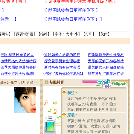
说两句
】【
我要“揪”错
】【
推荐
】【字体：
大
中
小
】【
打印
】 【
关闭
】