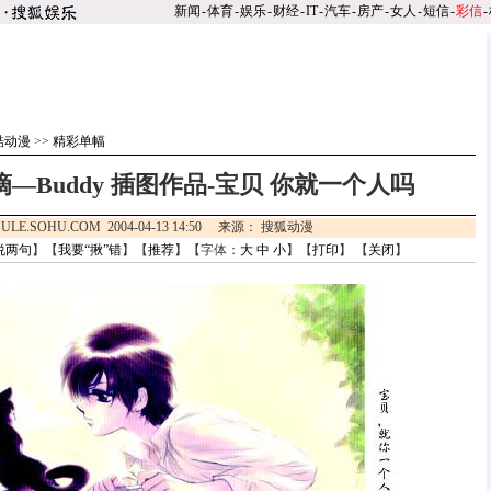
新闻
-
体育
-
娱乐
-
财经
-
IT
-
汽车
-
房产
-
女人
-
短信
-
彩信
-
酷动漫
>>
精彩单幅
—Buddy 插图作品-宝贝 你就一个人吗
ULE.SOHU.COM 2004-04-13 14:50 来源： 搜狐动漫
说两句
】【
我要“揪”错
】【
推荐
】【字体：
大
中
小
】【
打印
】 【
关闭
】