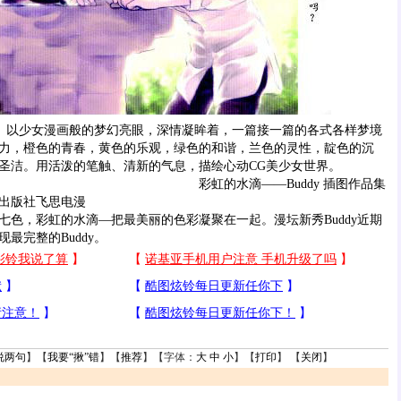
）以少女漫画般的梦幻亮眼，深情凝眸着，一篇接一篇的各式各样梦境
力，橙色的青春，黄色的乐观，绿色的和谐，兰色的灵性，靛色的沉
圣洁。用活泼的笔触、清新的气息，描绘心动CG美少女世界。
彩虹的水滴——Buddy 插图作品集
出版社飞思电漫
，彩虹的水滴—把最美丽的色彩凝聚在一起。漫坛新秀Buddy近期
最完整的Buddy。
说两句
】【
我要“揪”错
】【
推荐
】【字体：
大
中
小
】【
打印
】 【
关闭
】