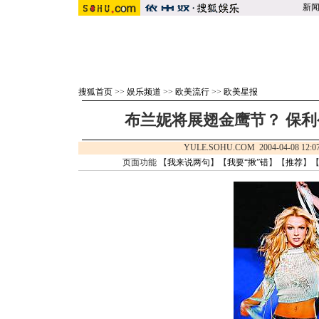
新
搜狐首页
>>
娱乐频道
>>
欧美流行
>>
欧美星报
布兰妮将展翅金鹰节？ 保利
YULE.SOHU.COM 2004-04-08 
页面功能 【
我来说两句
】【
我要“揪”错
】【
推荐
】