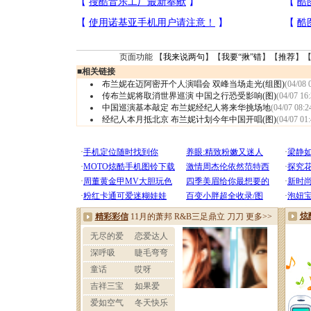
页面功能 【
我来说两句
】【
我要“揪”错
】【
推荐
】
■
相关链接
布兰妮在迈阿密开个人演唱会 双峰当场走光(组图)
(04/08 
传布兰妮将取消世界巡演 中国之行恐受影响(图)
(04/07 16:
中国巡演基本敲定 布兰妮经纪人将来华挑场地
(04/07 08:2
经纪人本月抵北京 布兰妮计划今年中国开唱(图)
(04/07 01: