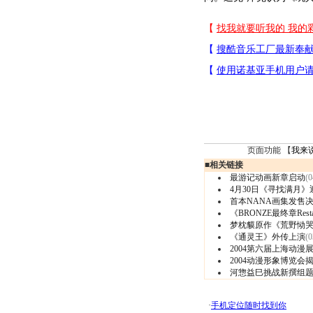
页面功能 【
我来
■
相关链接
最游记动画新章启动
(0
4月30日《寻找满月
首本NANA画集发售
《BRONZE最终章Resta
梦枕貘原作《荒野恸
《通灵王》外传上演
(0
2004第六届上海动漫
2004动漫形象博览会
河惣益巳挑战新撰组