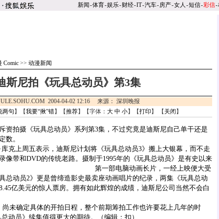
新闻
-
体育
-
娱乐
-
财经
-
IT
-
汽车
-
房产
-
女人
-
短信
-
彩信
-
 Comic
>>
动漫新闻
迪斯尼拍《玩具总动员》第3集
ULE.SOHU.COM 2004-04-02 12:16 来源： 深圳晚报
说两句
】【
我要“揪”错
】【
推荐
】【字体：
大
中
小
】【
打印
】 【
关闭
】
资拍摄《玩具总动员》系列第3集，不过究竟是迪斯尼自己单干还是
定数。
库克上周五表示，迪斯尼计划将《玩具总动员3》搬上大银幕，而不走
录像带和DVD的传统老路。摄制于1995年的《玩具总动员》是有史以来
第
一部电脑动画长片，一经上映便大受
《玩具总动员2》更是曾缔造影史最卖座动画唱片的纪录，两集《玩具总动
8.45亿美元的惊人票房。拥有如此辉煌的成绩，迪斯尼公司当然不会白
尚未确定具体的开拍日程，整个前期筹拍工作也许要花上几年的时
具总动员》续集值得更大的期待。（编辑：扣）