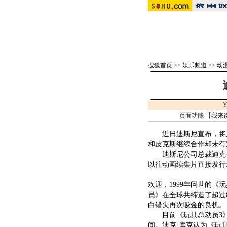
搜狐首页
>>
娱乐频道
>>
动漫
Y
页面功能 【
我来
近日迪斯尼宣布，将斥
和皮克斯继续合作却未有
迪斯尼公司总裁迪克·
以往动画续集片直接发行
欢迎，1999年问世的
员》在全球共缔造了超过
白错失再次吸金的良机。
目前《玩具总动员3》
间。迪克·库克认为《玩