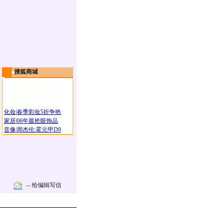
搜狐商城
化妆
|
春季彩妆5折争艳
家居
|
06年最抢眼饰品
音像
|
周杰伦:霍元甲D9
-- 给编辑写信