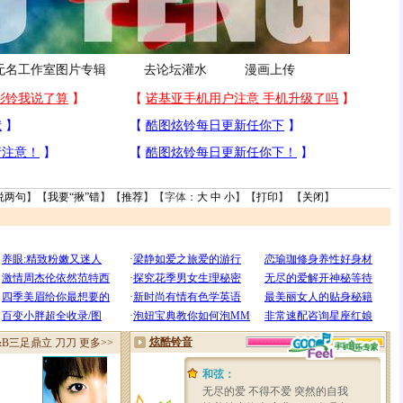
无名工作室图片专辑
去论坛灌水
漫画上传
说两句
】【
我要“揪”错
】【
推荐
】【字体：
大
中
小
】【
打印
】 【
关闭
】