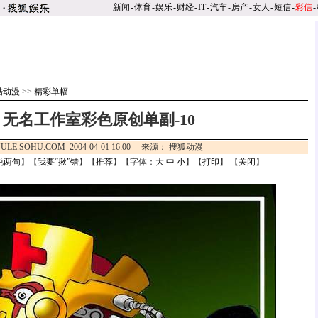
新闻
-
体育
-
娱乐
-
财经
-
IT
-
汽车
-
房产
-
女人
-
短信
-
彩信
-
酷动漫
>>
精彩单幅
无名工作室彩色原创单副-10
ULE.SOHU.COM 2004-04-01 16:00 来源： 搜狐动漫
说两句
】【
我要“揪”错
】【
推荐
】【字体：
大
中
小
】【
打印
】 【
关闭
】