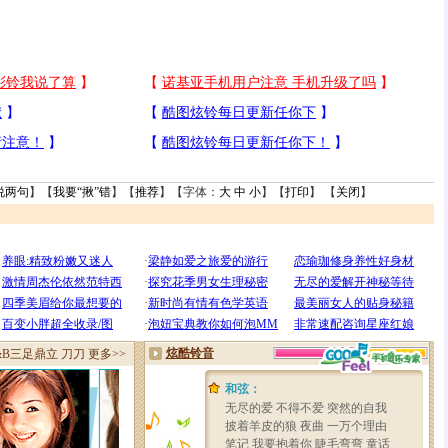
说两句
】【
我要“揪”错
】【
推荐
】【字体：
大
中
小
】【
打印
】 【
关闭
】