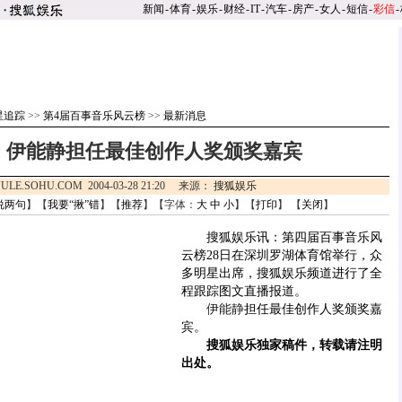
新闻
-
体育
-
娱乐
-
财经
-
IT
-
汽车
-
房产
-
女人
-
短信
-
彩信
-
星追踪
>>
第4届百事音乐风云榜
>>
最新消息
：伊能静担任最佳创作人奖颁奖嘉宾
ULE.SOHU.COM 2004-03-28 21:20 来源：
搜狐娱乐
说两句
】【
我要“揪”错
】【
推荐
】【字体：
大
中
小
】【
打印
】 【
关闭
】
搜狐娱乐讯：第四届百事音乐风
云榜28日在深圳罗湖体育馆举行，众
多明星出席，搜狐娱乐频道进行了全
程跟踪图文直播报道。
伊能静
担任最佳创作人奖颁奖嘉
宾。
搜狐娱乐独家稿件，转载请注明
出处。