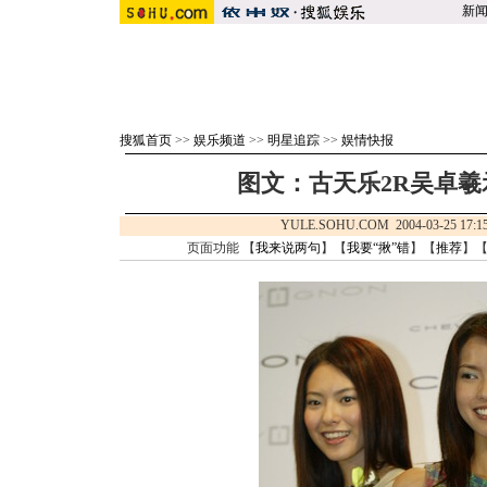
新
搜狐首页
>>
娱乐频道
>>
明星追踪
>>
娱情快报
图文：古天乐2R吴卓羲
YULE.SOHU.COM 2004-03-25 1
页面功能 【
我来说两句
】【
我要“揪”错
】【
推荐
】