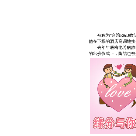
被称为“台湾R&B教父
他在下榻的酒店高调地接
去年年底梅艳芳病故时
的出殡仪式上，陶喆也被