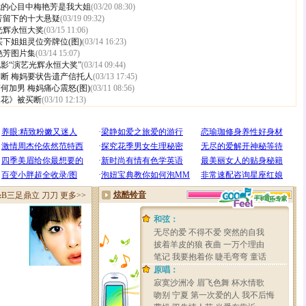
我的心目中梅艳芳是我大姐
(03/20 08:30)
芳留下的十大悬疑
(03/19 09:32)
光辉永恒大奖
(03/15 11:06)
买下姐姐灵位旁牌位(图)
(03/14 16:23)
艳芳图片集
(03/14 15:07)
影“演艺光辉永恒大奖”
(03/14 09:44)
断 梅妈要状告遗产信托人
(03/13 17:45)
何加男 梅妈痛心震怒(图)
(03/11 08:56)
人花》被买断
(03/10 12:13)