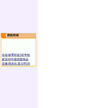
搜狐商城
化妆
|
春季彩妆5折争艳
家居
|
06年最抢眼饰品
音像
|
周杰伦:霍元甲D9