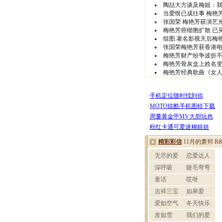
陶喆大方谈及梅姐：
当爱恨已成往事 梅艳
张国荣 梅艳芳获演艺
梅艳芳癌细胞扩散 已
组图:著名影视天后梅
张国荣梅艳芳获香港电
梅艳芳财产纷争波折不
梅艳芳骨灰盒上姓名变
梅艳芳经典歌曲《女