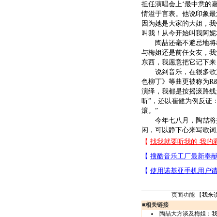
担任演唱会上‘最中意的
情溢于言表。他说印象最
因为她是大家的大姐，我
叫我！从今开始叫我阿妮塔
陶喆还毫不避忌地将梅艳
与梅姐还是前任女友，我
东西，我愿意把它记下来
说到音乐，在很多歌迷
色柳丁》等曲更被称为R
演绎，我都是按摇滚路线
听”，还以
崔健
为例反证
滚。”
今年七八月，陶喆将推
闲，可以静下心来写歌词。
页面功能 【
我来
■
相关链接
陶喆大方谈及梅姐：