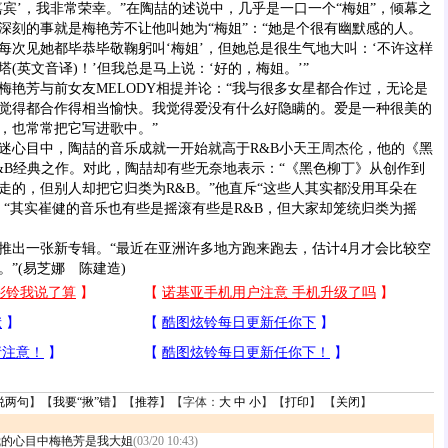
嘉宾’，我非常荣幸。”在陶喆的述说中，几乎是一口一个“梅姐”，倾幕之
深刻的事就是梅艳芳不让他叫她为“梅姐”：“她是个很有幽默感的人。
每次见她都毕恭毕敬鞠躬叫‘梅姐’，但她总是很生气地大叫：‘不许这样
(英文音译)！’但我总是马上说：‘好的，梅姐。’”
芳与前女友MELODY相提并论：“我与很多女星都合作过，无论是
觉得都合作得相当愉快。我觉得爱没有什么好隐瞒的。爱是一种很美的
，也常常把它写进歌中。”
心目中，陶喆的音乐成就一开始就高于R&B小天王
周杰伦
，他的《黑
&B经典之作。对此，陶喆却有些无奈地表示：“《黑色柳丁》从创作到
走的，但别人却把它归类为R&B。”他直斥“这些人其实都没用耳朵在
：“其实崔健的音乐也有些是摇滚有些是R&B，但大家却笼统归类为摇
出一张新专辑。“最近在亚洲许多地方跑来跑去，估计4月才会比较空
”(易芝娜 陈建造)
说两句
】【
我要“揪”错
】【
推荐
】【字体：
大
中
小
】【
打印
】 【
关闭
】
我的心目中梅艳芳是我大姐
(03/20 10:43)