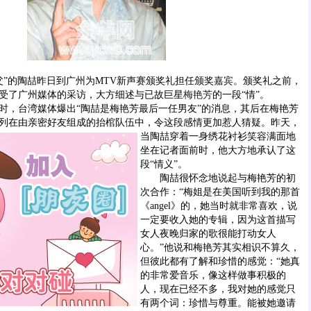
”的陶喆昨日到广州为MTV新声赛颁奖礼担任颁奖嘉宾。颁奖礼之前，
受了广州媒体的采访，大方细述与已故巨星
梅艳芳
的一段“情”。
，台湾媒体爆出“陶喆是梅艳芳最后一任男友”的消息，其后在梅艳芳
列在由亲密好友组成的抬棺队伍中，令这段感情更加惹人猜疑。昨天，
当陶喆穿着一身绣花衬衫笑容满面地
坐在记者面前时，他大方地承认了这
段“情义”。
陶喆很怀念地说起与梅艳芳的初
次合作：“梅姐是在美国听到我的那首
《angel》的，她当时就非常喜欢，说
一定要收入她的专辑，因为这首描写
女人夜晚归家的歌很能打动女人
心。”他说和梅艳芳其实相识不算久，
但彼此都有了解和珍惜的感觉：“她真
的非常爱音乐，像这样做事积极的
人，现在已经不多，我对她的感觉只
有两个词：珍惜与尊重。能被她邀请