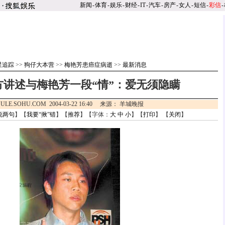
新闻
-
体育
-
娱乐
-
财经
-
IT
-
汽车
-
房产
-
女人
-
短信
-
彩信
-
星追踪
>>
狗仔大本营
>>
梅艳芳患癌症病逝
>>
最新消息
方讲述与梅艳芳一段“情”：爱无须隐瞒
ULE.SOHU.COM 2004-03-22 16:40 来源： 羊城晚报
说两句
】【
我要“揪”错
】【
推荐
】【字体：
大
中
小
】【
打印
】 【
关闭
】