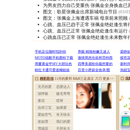
为男友挡力自己受重伤 张佩金全身换血已
图文：歌星张佩金出席新城电台节目
(03/03
图文：张佩金上海遭遇车祸 母亲前来照顾
心跳、血压已趋于正常 张佩金绝处逢生将
心跳、血压已正常 张佩金绝处逢生有运行
心跳血压已正常 张佩金绝处逢生未来数年