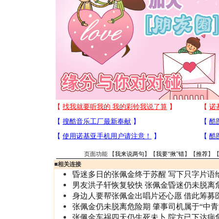
页面功能 【
我来说两句
】【
我要“揪”错
】【
推荐
】
■
相关连接
昏迷多日的张佩金终于苏醒 写下只字片语
男友洪子轩恢复较快 张佩金昏迷仍未脱离
身边人要帮张佩金出唱片还心愿 借此筹募
张佩金仍未脱离危险期 肇事司机属于“中青
张佩金车祸四天仍生死未卜 院方已下达病