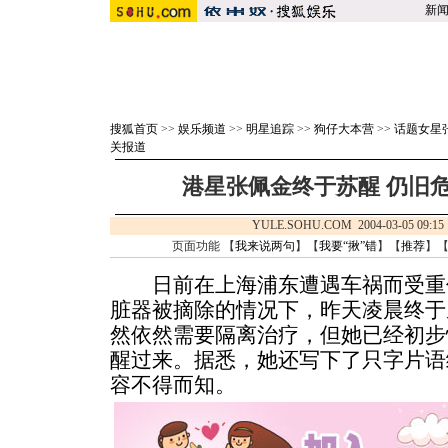
新
搜狐首页
>>
娱乐频道
>>
明星追踪
>>
狗仔大本营
>>
话题女星
关报道
港星张佩金终于苏醒 仍旧
YULE.SOHU.COM 2004-03-05 
页面功能 【
我来说两句
】【
我要“揪”错
】【
推荐
】
日前在上海浦东遭遇车祸而受重
脏器被摘除的情况下，昨天凌晨终于
然依然需要隔离治疗，但她已经初步
醒过来。据悉，她还写下了只字片语
容不得而知。