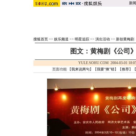
新
搜狐首页
>>
娱乐频道
>>
明星追踪
>>
演出活动
>>
新创黄梅剧
图文：黄梅剧《公司》
YULE.SOHU.COM 2004-03-01 1
页面功能 【
我来说两句
】【
我要“揪”错
】【
推荐
】