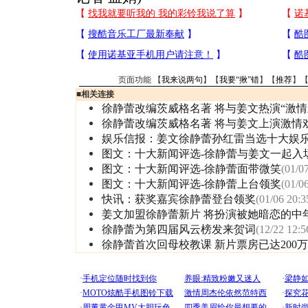
页面功能 【
我来说两句
】【
我要“揪”错
】【
推荐
】
■
相关连接
徐静蕾改编茨威格名著 将与姜文热演“激情
徐静蕾改编茨威格名著 将与姜文上演激情
娱乐信报：姜文徐静蕾孙红雷当选十大娱
图文：十大新闻评选-徐静蕾与姜文一起入
图文：十大新闻评选-徐静蕾面带微笑
(01/0
图文：十大新闻评选-徐静蕾上台领奖
(01/0
快讯：获奖嘉宾徐静蕾登台领奖
(01/06 20:3
姜文加盟徐静蕾新片 将扮演被她暗恋的中
徐静蕾为第四届风云榜发来贺词
(12/22 12:5
徐静蕾首次回母校教课 新片票房已达200