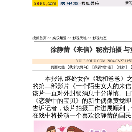
新
搜狐首页
>>
娱乐频道
>>
影视天地
>>
影视动态
徐静蕾《来信》秘密拍摄 与
YULE.SOHU.COM 2004-02-27 
页面功能 【
我来说两句
】【
我要“揪”错
】【
推荐
】
本报讯 继处女作《
我和爸爸
》
的第二部影片《一个陌生女人的来信
该片一直对外封锁消息十分谨慎。日
《
恋爱中的宝贝
》的新生偶像黄觉即
告诉记者，该片拍摄工作进展顺利，
在戏中将扮演一个喜欢徐静蕾的国民