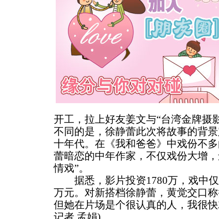
开工，拉上好友姜文与“台湾金牌摄
不同的是，徐静蕾此次将故事的背景
十年代。在《我和爸爸》中戏份不多
蕾暗恋的中年作家，不仅戏份大增，
情戏”。
据悉，影片投资1780万，戏中仅
万元。对新搭档徐静蕾，黄觉交口称
但她在片场是个很认真的人，我很快
记者 孟娟)