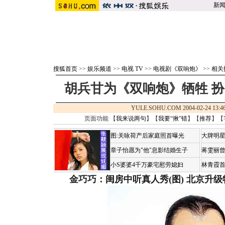
新
搜狐首页
>>
娱乐频道
>>
电视 TV
>>
电视剧《双响炮》
>>
相关
胡兵甘为《双响炮》牺牲 扮
YULE.SOHU.COM 2004-02-24 1
页面功能 【
我来说两句
】【
我要“揪”错
】【
推荐
】【
图:关咏荷产后家庭照首曝光
大牌明星
章子怡愿为"他"息影结婚生子
蒋雯丽
小S婆婆4千万豪宅慰劳媳妇
林青霞
金巧巧：闺房中听真人秀(图)
北京升级