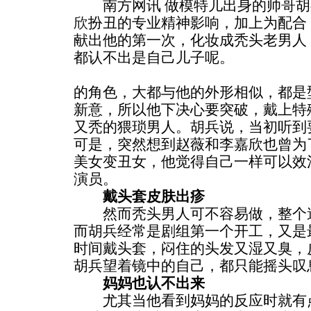
南方网讯 做模特儿出身的帅哥胡
欣
扮丑的专业精神影响，加上为配合
献出他的第一次，化妆成秃头老男人
都认不出是自己儿子呢。
的角色，大都与他的外形相似，都是
新意，所以他下决心要突破，戴上特
又秃的猥琐男人。胡兵说，当初听到
可是，突然想到赵薇和李嘉欣也曾为
美女变丑女，他觉得自己一样可以效
演员。
戴头套皮肤出疹
然而秃头男人可不容易做，整个造
而胡兵经常是剧组第一个开工，又是
时间戴头套，闷住的头发又湿又臭，
胡兵望着镜中的自己，都只能摇头叹
妈妈也认不出来
尤其当他看到妈妈的反应时就有点