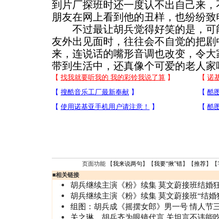
到片厂探班时还一度认不出自己来，
朋友在网上看到他的丑样，也纷纷致
不过最让胡兵觉得好笑的是，可能
友外出见面时，往往会不自觉的把剧
来，连说话的嘴形音调也改变，令大
带到生活中，还真像个可爱的老人家
页面功能 【
我来说两句
】【
我要“揪”错
】【
推荐
】【
■
相关链接
胡兵继续主演《粉》续集 莫文蔚接班结婚
胡兵继续主演《粉》续集 莫文蔚接班“结婚狂
组图：胡兵成《摇摆女郎》男一号 情人节
关之琳、胡兵齐为眼镜代言 关坦言不讳能