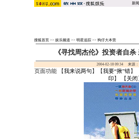
新
搜狐首页
>>
娱乐频道
>>
明星追踪
>>
狗仔大本营
《寻找周杰伦》投资者自杀 
2004-02-18 09:34 来
页面功能 【
我来说两句
】【
我要“揪”错
】
印
】 【
关闭