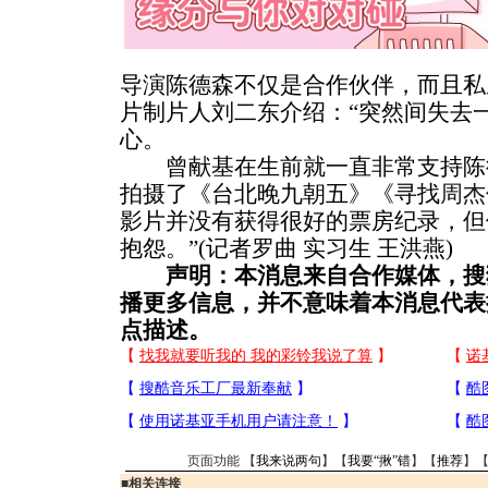
导演陈德森不仅是合作伙伴，而且私
片制片人刘二东介绍：“突然间失去
心。
曾献基在生前就一直非常支持陈
拍摄了《台北晚九朝五》《寻找
周杰
影片并没有获得很好的票房纪录，但
抱怨。”(记者罗曲 实习生 王洪燕)
声明：本消息来自合作媒体，搜
播更多信息，并不意味着本消息代表
点描述。
页面功能 【
我来说两句
】【
我要“揪”错
】【
推荐
】
■
相关连接