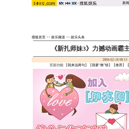
新
搜狐首页
>>
娱乐频道
>>
娱乐头条
《新扎师妹3》力撼动画霸主
2004-02-18 08:1
页面功能 【
我来说两句
】【
我要“揪”错
】【
推荐
】