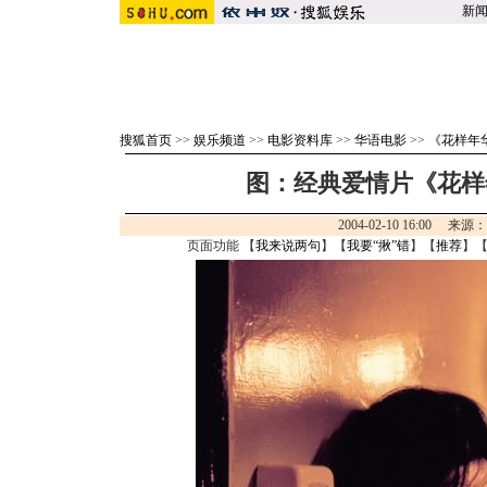
新
搜狐首页
>>
娱乐频道
>>
电影资料库
>>
华语电影
>>
《花样年
图：经典爱情片《花样年
2004-02-10 16:00 来源
页面功能 【
我来说两句
】【
我要“揪”错
】【
推荐
】