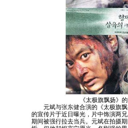
《太极旗飘扬》的
元斌与
张东健
合演的《太极旗飘
的宣传片于近日曝光，片中饰演两兄
期间被强行拉去当兵。元斌在拍摄期