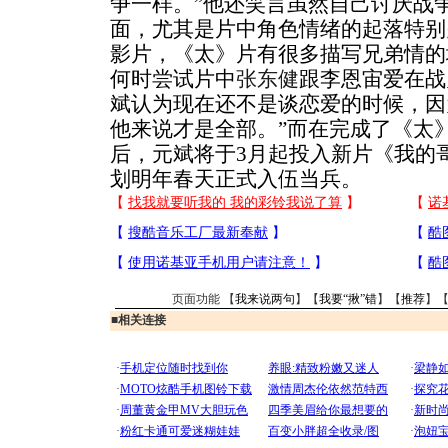
争一样。”他还笑言虽然自己讨厌战
面，尤其是片中角色情绪的起落特别
影片，《太》片有很多描写兄弟情的
何时尝试片中
张东健
跟李恩宙爱在战
斌认为现在还不是谈恋爱的时候，因
他来说才是全部。”而在完成了《太
后，元斌将于3月起投入新片《我的
划明年春天正式入伍当兵。
页面功能 【
我来说两句
】【
我要“揪”错
】【
推荐
】
■
相关连接