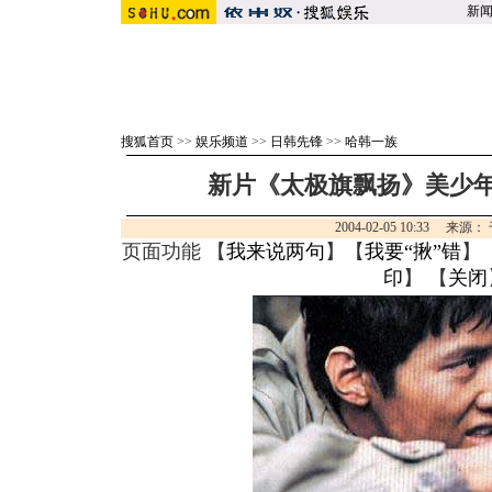
新
搜狐首页
>>
娱乐频道
>>
日韩先锋
>>
哈韩一族
新片《太极旗飘扬》美少年
2004-02-05 10:33 来
页面功能 【
我来说两句
】【
我要“揪”错
】
印
】 【
关闭