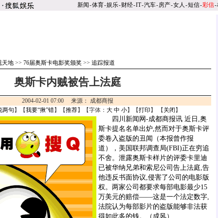
新闻
-
体育
-
娱乐
-
财经
-
IT
-
汽车
-
房产
-
女人
-
短信
-
彩信
-
视天地
>>
76届奥斯卡电影奖颁奖
>>
追踪报道
奥斯卡内贼被告上法庭
2004-02-01 07:00 来源： 成都商报
说两句
】【
我要“揪”错
】【
推荐
】【字体：
大
中
小
】【
打印
】 【
关闭
】
四川新闻网-成都商报讯 近日,奥
斯卡提名名单出炉,然而对于奥斯卡评
委卷入盗版的丑闻（本报曾作报
道），美国联邦调查局(FBI)正在穷追
不舍。泄露奥斯卡样片的评委卡里迪
已被华纳兄弟和索尼公司告上法庭,告
他违反书面协议,侵害了公司的电影版
权。两家公司都要求每部电影最少15
万美元的赔偿——这是一个法定数字,
法院认为每部影片的盗版能够非法获
得如此多的钱。（成风）