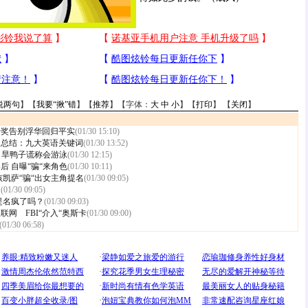
说两句
】【
我要“揪”错
】【
推荐
】【字体：
大
中
小
】【
打印
】 【
关闭
】
卡奖告别浮华回归平实
(01/30 15:10)
边总结：九大英语关键词
(01/30 13:52)
卡 旱鸭子谎称会游泳
(01/30 12:15)
后 自曝“骗“来角色
(01/30 10:11)
孩凯萨“骗“出女主角提名
(01/30 09:05)
词
(01/30 09:05)
提名疯了吗？
(01/30 09:03)
网 FBI“介入“奥斯卡
(01/30 09:00)
(01/30 06:58)