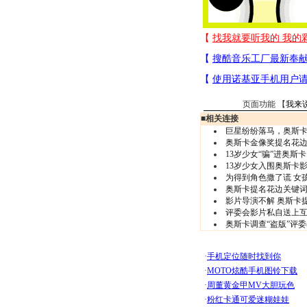
页面功能 【
我来
■
相关连接
巨星纷纷落马，奥斯
奥斯卡金像奖提名花
13岁少女“骗”进奥斯
13岁少女入围奥斯卡影
为得到角色撒了谎 女
奥斯卡提名花边关键
影片导演不解 奥斯卡
评委会影片私自送上互联
奥斯卡调查“盗版”评委