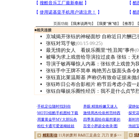
页面功能 【
我来说两句
】【
我要“揪”错
】【
推荐
】
■
相关连接
京城揭开张钰的神秘面纱 自称近日片酬已
张钰对骂于敏
(01/15 09:25)
最无情的女人 看娱乐圈里“性丑闻”事件
(0
被曝为求上戏曾给导演拉过皮条 张钰：无
导演于敏再曝惊人内幕：张钰求上戏曾为
张钰手中王牌不简单 梅艳芳占版面头条令
张钰直比莱温斯基 声称仍有致命证据未抛出
张钰昨日公布合影相片 称节后考虑小霞一
张钰自曝娱乐圈性经历：我不是什么贞节烈