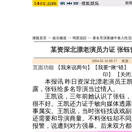
新
搜狐首页
>>
娱乐频道
>>
明星追踪
>>
著名导演黄健中卷入性丑
某资深北漂老演员力证 张钰
2004-01-16 08:17 来
页面功能 【
我来说两句
】【
我要“揪”错
】
印
】 【
关闭
本报讯 昨日资深北漂老演员王凯
露，张钰给多名导演当过情人。
王凯说，三年前她认识了张钰，
很不好。王凯还力证于敏向媒体透露
事属实。王凯说，当时张钰找该戏副
还需要和导演商量。不料张钰却不同
报警，说遭到对方强暴。后来双方
都